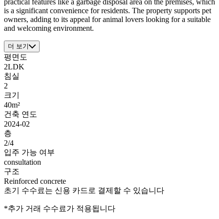
practical features like a garbage disposal area on the premises, which
is a significant convenience for residents. The property supports pet
owners, adding to its appeal for animal lovers looking for a suitable
and welcoming environment.
더 보기
평면도
2LDK
침실
2
크기
40m²
건축 연도
2024-02
층
2/4
입주 가능 여부
consultation
구조
Reinforced concrete
초기 수수료는 신용 카드로 결제할 수 있습니다
*추가 거래 수수료가 적용됩니다