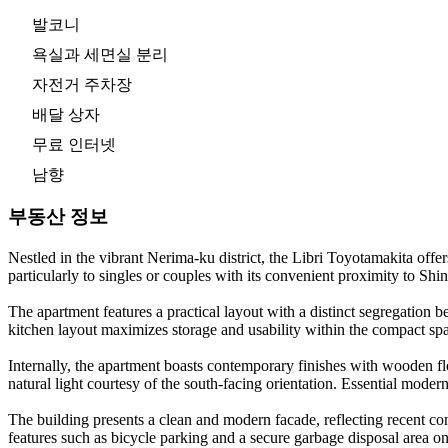
발코니
욕실과 세면실 분리
자전거 주차장
배달 상자
무료 인터넷
남향
부동산 정보
Nestled in the vibrant Nerima-ku district, the Libri Toyotamakita off
particularly to singles or couples with its convenient proximity to Shi
The apartment features a practical layout with a distinct segregation 
kitchen layout maximizes storage and usability within the compact sp
Internally, the apartment boasts contemporary finishes with wooden fl
natural light courtesy of the south-facing orientation. Essential moder
The building presents a clean and modern facade, reflecting recent con
features such as bicycle parking and a secure garbage disposal area o