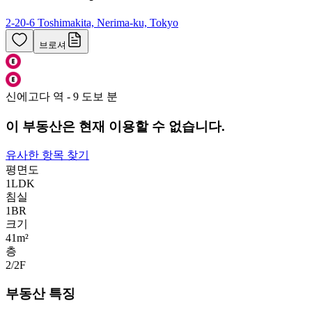
2-20-6 Toshimakita, Nerima-ku, Tokyo
브로셔
신에고다 역 - 9 도보 분
이 부동산은 현재 이용할 수 없습니다.
유사한 항목 찾기
평면도
1LDK
침실
1
BR
크기
41m²
층
2/2
F
부동산 특징