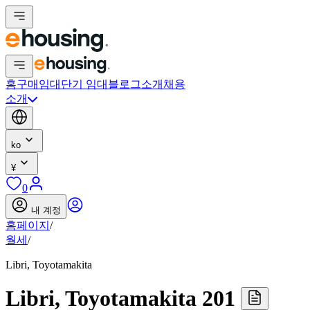
홈
구매
임대
단기 임대
블로그
소개
채용
소개
ko
¥
0
내 계정
홈페이지
/
월세
/
Libri, Toyotamakita
Libri, Toyotamakita 201