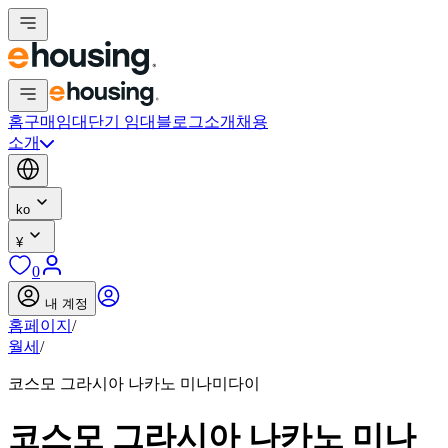
홈
구매
임대
단기 임대
블로그
소개
채용
소개
ko
¥
0
내 계정
홈페이지
/
월세
/
코스모 그라시아 나카노 미나미다이
코스모 그라시아 나카노 미나