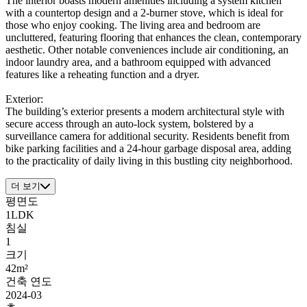
The interior boasts modern amenities including a system kitchen
with a countertop design and a 2-burner stove, which is ideal for
those who enjoy cooking. The living area and bedroom are
uncluttered, featuring flooring that enhances the clean, contemporary
aesthetic. Other notable conveniences include air conditioning, an
indoor laundry area, and a bathroom equipped with advanced
features like a reheating function and a dryer.
Exterior:
The building’s exterior presents a modern architectural style with
secure access through an auto-lock system, bolstered by a
surveillance camera for additional security. Residents benefit from
bike parking facilities and a 24-hour garbage disposal area, adding
to the practicality of daily living in this bustling city neighborhood.
더 보기
평면도
1LDK
침실
1
크기
42m²
건축 연도
2024-03