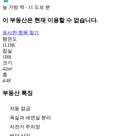
늪 가방 역 - 11 도보 분
이 부동산은 현재 이용할 수 없습니다.
유사한 항목 찾기
평면도
1LDK
침실
1
BR
크기
42m²
층
4/4
F
부동산 특징
자동 잠금
욕실과 세면실 분리
자전거 주차장
배달 상자