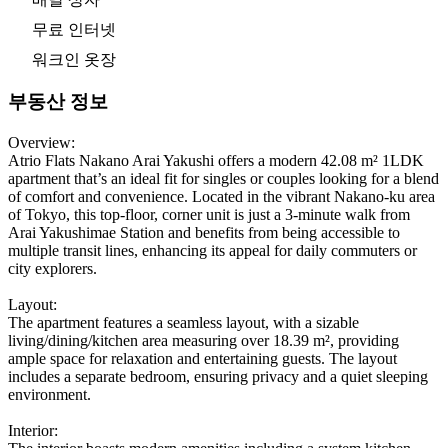
무료 인터넷
워크인 옷장
부동산 정보
Overview:
Atrio Flats Nakano Arai Yakushi offers a modern 42.08 m² 1LDK
apartment that’s an ideal fit for singles or couples looking for a blend
of comfort and convenience. Located in the vibrant Nakano-ku area
of Tokyo, this top-floor, corner unit is just a 3-minute walk from
Arai Yakushimae Station and benefits from being accessible to
multiple transit lines, enhancing its appeal for daily commuters or
city explorers.
Layout:
The apartment features a seamless layout, with a sizable
living/dining/kitchen area measuring over 18.39 m², providing
ample space for relaxation and entertaining guests. The layout
includes a separate bedroom, ensuring privacy and a quiet sleeping
environment.
Interior: