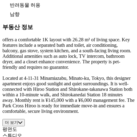
반려동물 허용
남향
부동산 정보
offers a comfortable 1K layout with 26.28 m² of living space. Key
features include a separated bath and toilet, air conditioning,
balcony, gas stove, system kitchen, and a south-facing living room.
Additional amenities such as auto lock, TV intercom, bathroom
dryer, and a closet enhance convenience. The property is pet-
friendly and requires no guarantor.
Located at 4-11-31 Minamiazabu, Minato-ku, Tokyo, this designer
apartment enjoys good sunlight and quiet surroundings. It is well-
connected with Hiroo Station and Shirokane-takanawa Station both
within a 10-minute walk, and Shirokanedai Station 18 minutes
away. Monthly rent is ¥145,000 with a ¥6,000 management fee. The
Park Cross Hiroo is ready for immediate move-in and ensures a
comfortable, secure living environment.
더 보기
평면도
스튜디오