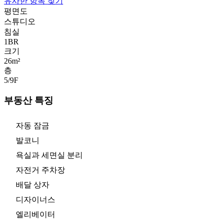
유사한 항목 찾기
평면도
스튜디오
침실
1
BR
크기
26m²
층
5/9
F
부동산 특징
자동 잠금
발코니
욕실과 세면실 분리
자전거 주차장
배달 상자
디자이너스
엘리베이터