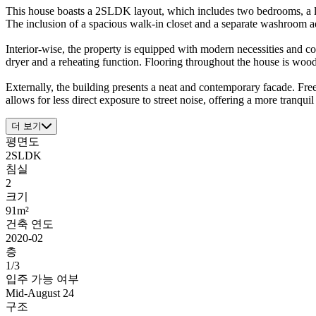
This house boasts a 2SLDK layout, which includes two bedrooms, a liv
The inclusion of a spacious walk-in closet and a separate washroom ad
Interior-wise, the property is equipped with modern necessities and c
dryer and a reheating function. Flooring throughout the house is woo
Externally, the building presents a neat and contemporary facade. Free 
allows for less direct exposure to street noise, offering a more tranquil
더 보기
평면도
2SLDK
침실
2
크기
91m²
건축 연도
2020-02
층
1/3
입주 가능 여부
Mid-August 24
구조