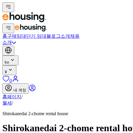
홈
구매
임대
단기 임대
블로그
소개
채용
소개
ko
¥
0
내 계정
홈페이지
/
월세
/
Shirokanedai 2-chome rental house
Shirokanedai 2-chome rental h