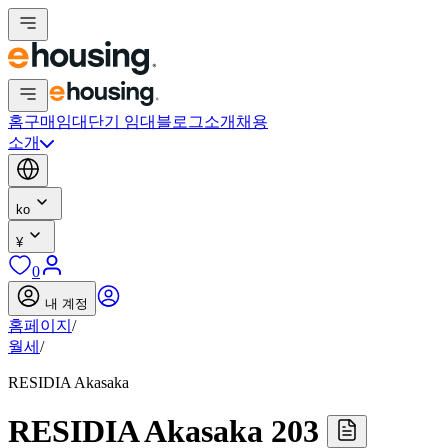
홈
구매
임대
단기 임대
블로그
소개
채용
소개
ko
¥
0
내 계정
홈페이지
/
월세
/
RESIDIA Akasaka
RESIDIA Akasaka 203