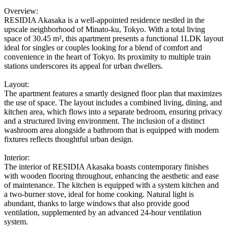
Overview:
RESIDIA Akasaka is a well-appointed residence nestled in the
upscale neighborhood of Minato-ku, Tokyo. With a total living
space of 30.45 m², this apartment presents a functional 1LDK layout
ideal for singles or couples looking for a blend of comfort and
convenience in the heart of Tokyo. Its proximity to multiple train
stations underscores its appeal for urban dwellers.
Layout:
The apartment features a smartly designed floor plan that maximizes
the use of space. The layout includes a combined living, dining, and
kitchen area, which flows into a separate bedroom, ensuring privacy
and a structured living environment. The inclusion of a distinct
washroom area alongside a bathroom that is equipped with modern
fixtures reflects thoughtful urban design.
Interior:
The interior of RESIDIA Akasaka boasts contemporary finishes
with wooden flooring throughout, enhancing the aesthetic and ease
of maintenance. The kitchen is equipped with a system kitchen and
a two-burner stove, ideal for home cooking. Natural light is
abundant, thanks to large windows that also provide good
ventilation, supplemented by an advanced 24-hour ventilation
system.