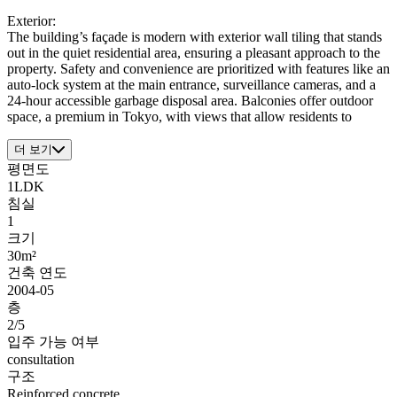
Exterior:
The building’s façade is modern with exterior wall tiling that stands
out in the quiet residential area, ensuring a pleasant approach to the
property. Safety and convenience are prioritized with features like an
auto-lock system at the main entrance, surveillance cameras, and a
24-hour accessible garbage disposal area. Balconies offer outdoor
space, a premium in Tokyo, with views that allow residents to
더 보기
평면도
1LDK
침실
1
크기
30m²
건축 연도
2004-05
층
2/5
입주 가능 여부
consultation
구조
Reinforced concrete