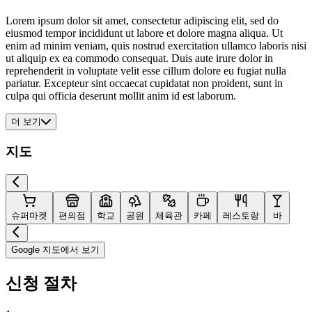
Lorem ipsum dolor sit amet, consectetur adipiscing elit, sed do
eiusmod tempor incididunt ut labore et dolore magna aliqua. Ut
enim ad minim veniam, quis nostrud exercitation ullamco laboris nisi
ut aliquip ex ea commodo consequat. Duis aute irure dolor in
reprehenderit in voluptate velit esse cillum dolore eu fugiat nulla
pariatur. Excepteur sint occaecat cupidatat non proident, sunt in
culpa qui officia deserunt mollit anim id est laborum.
더 보기
지도
슈퍼마켓
편의점
학교
공원
체육관
카페
레스토랑
바
Google 지도에서 보기
신청 절차