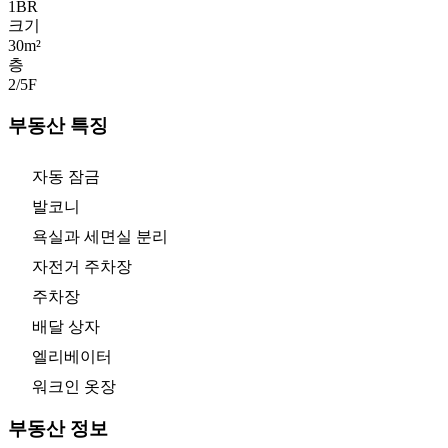
1
BR
크기
30m²
층
2/5
F
부동산 특징
자동 잠금
발코니
욕실과 세면실 분리
자전거 주차장
주차장
배달 상자
엘리베이터
워크인 옷장
부동산 정보