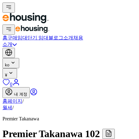
홈
구매
임대
단기 임대
블로그
소개
채용
소개
ko
¥
0
내 계정
홈페이지
/
월세
/
Premier Takanawa
Premier Takanawa 102