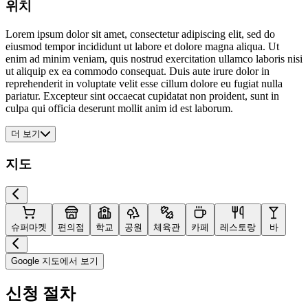
위치
Lorem ipsum dolor sit amet, consectetur adipiscing elit, sed do
eiusmod tempor incididunt ut labore et dolore magna aliqua. Ut
enim ad minim veniam, quis nostrud exercitation ullamco laboris nisi
ut aliquip ex ea commodo consequat. Duis aute irure dolor in
reprehenderit in voluptate velit esse cillum dolore eu fugiat nulla
pariatur. Excepteur sint occaecat cupidatat non proident, sunt in
culpa qui officia deserunt mollit anim id est laborum.
더 보기
지도
슈퍼마켓
편의점
학교
공원
체육관
카페
레스토랑
바
Google 지도에서 보기
신청 절차