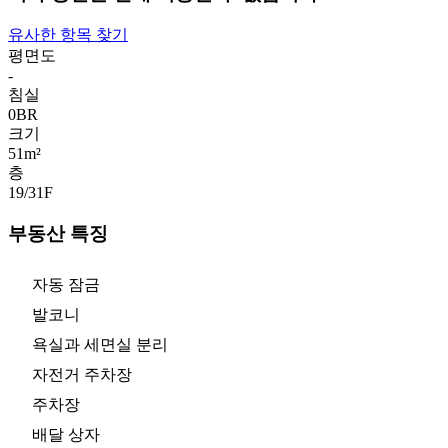
유사한 항목 찾기
평면도
-
침실
0
BR
크기
51m²
층
19/31
F
부동산 특징
자동 잠금
발코니
욕실과 세면실 분리
자전거 주차장
주차장
배달 상자