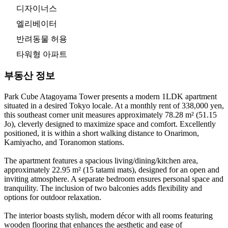
디자이너스
엘리베이터
반려동물 허용
타워형 아파트
부동산 정보
Park Cube Atagoyama Tower presents a modern 1LDK apartment
situated in a desired Tokyo locale. At a monthly rent of 338,000 yen,
this southeast corner unit measures approximately 78.28 m² (51.15
Jo), cleverly designed to maximize space and comfort. Excellently
positioned, it is within a short walking distance to Onarimon,
Kamiyacho, and Toranomon stations.
The apartment features a spacious living/dining/kitchen area,
approximately 22.95 m² (15 tatami mats), designed for an open and
inviting atmosphere. A separate bedroom ensures personal space and
tranquility. The inclusion of two balconies adds flexibility and
options for outdoor relaxation.
The interior boasts stylish, modern décor with all rooms featuring
wooden flooring that enhances the aesthetic and ease of