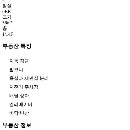
-
침실
0
BR
크기
56m²
층
1/14
F
부동산 특징
자동 잠금
발코니
욕실과 세면실 분리
자전거 주차장
배달 상자
엘리베이터
바닥 난방
부동산 정보