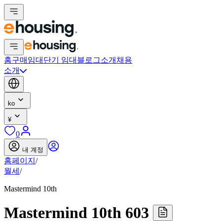
홈
구매
임대
단기 임대
블로그
소개
채용
소개
ko
¥
0
내 계정
홈페이지
/
월세
/
Mastermind 10th
Mastermind 10th 603