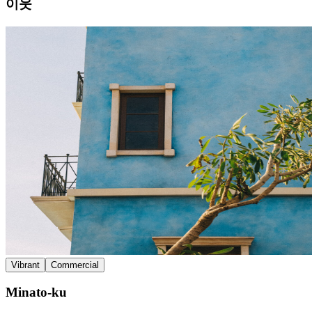
이웃
Vibrant
Commercial
Minato-ku