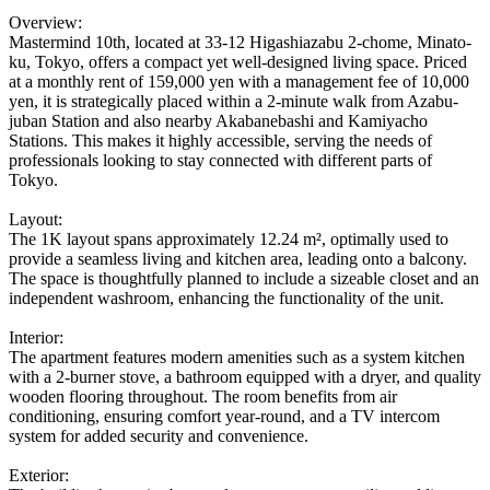
Overview:
Mastermind 10th, located at 33-12 Higashiazabu 2-chome, Minato-
ku, Tokyo, offers a compact yet well-designed living space. Priced
at a monthly rent of 159,000 yen with a management fee of 10,000
yen, it is strategically placed within a 2-minute walk from Azabu-
juban Station and also nearby Akabanebashi and Kamiyacho
Stations. This makes it highly accessible, serving the needs of
professionals looking to stay connected with different parts of
Tokyo.
Layout:
The 1K layout spans approximately 12.24 m², optimally used to
provide a seamless living and kitchen area, leading onto a balcony.
The space is thoughtfully planned to include a sizeable closet and an
independent washroom, enhancing the functionality of the unit.
Interior:
The apartment features modern amenities such as a system kitchen
with a 2-burner stove, a bathroom equipped with a dryer, and quality
wooden flooring throughout. The room benefits from air
conditioning, ensuring comfort year-round, and a TV intercom
system for added security and convenience.
Exterior: