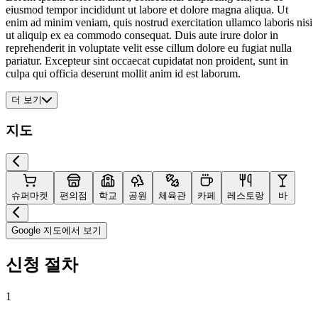
eiusmod tempor incididunt ut labore et dolore magna aliqua. Ut
enim ad minim veniam, quis nostrud exercitation ullamco laboris nisi
ut aliquip ex ea commodo consequat. Duis aute irure dolor in
reprehenderit in voluptate velit esse cillum dolore eu fugiat nulla
pariatur. Excepteur sint occaecat cupidatat non proident, sunt in
culpa qui officia deserunt mollit anim id est laborum.
더 보기
지도
슈퍼마켓
편의점
학교
공원
체육관
카페
레스토랑
바
Google 지도에서 보기
신청 절차
1