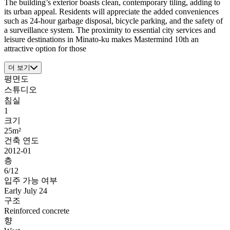
The building’s exterior boasts clean, contemporary tiling, adding to
its urban appeal. Residents will appreciate the added conveniences
such as 24-hour garbage disposal, bicycle parking, and the safety of
a surveillance system. The proximity to essential city services and
leisure destinations in Minato-ku makes Mastermind 10th an
attractive option for those
더 보기
평면도
스튜디오
침실
1
크기
25m²
건축 연도
2012-01
층
6/12
입주 가능 여부
Early July 24
구조
Reinforced concrete
향