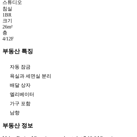
스튜디오
침실
1
BR
크기
26m²
층
4/12
F
부동산 특징
자동 잠금
욕실과 세면실 분리
배달 상자
엘리베이터
가구 포함
남향
부동산 정보