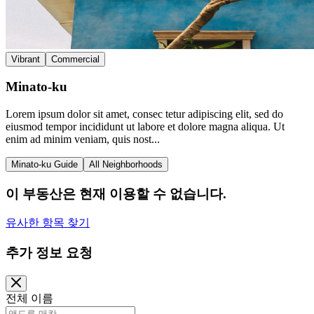
Vibrant
Commercial
Minato-ku
Lorem ipsum dolor sit amet, consec tetur adipiscing elit, sed do
eiusmod tempor incididunt ut labore et dolore magna aliqua. Ut
enim ad minim veniam, quis nost...
Minato-ku Guide
All Neighborhoods
이 부동산은 현재 이용할 수 없습니다.
유사한 항목 찾기
추가 정보 요청
전체 이름