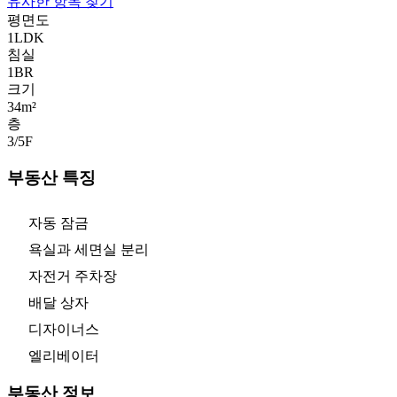
유사한 항목 찾기
평면도
1LDK
침실
1
BR
크기
34m²
층
3/5
F
부동산 특징
자동 잠금
욕실과 세면실 분리
자전거 주차장
배달 상자
디자이너스
엘리베이터
부동산 정보