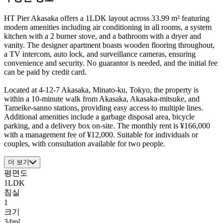
HT Pier Akasaka offers a 1LDK layout across 33.99 m² featuring
modern amenities including air conditioning in all rooms, a system
kitchen with a 2 burner stove, and a bathroom with a dryer and
vanity. The designer apartment boasts wooden flooring throughout,
a TV intercom, auto lock, and surveillance cameras, ensuring
convenience and security. No guarantor is needed, and the initial fee
can be paid by credit card.
Located at 4-12-7 Akasaka, Minato-ku, Tokyo, the property is
within a 10-minute walk from Akasaka, Akasaka-mitsuke, and
Tameike-sanno stations, providing easy access to multiple lines.
Additional amenities include a garbage disposal area, bicycle
parking, and a delivery box on-site. The monthly rent is ¥166,000
with a management fee of ¥12,000. Suitable for individuals or
couples, with consultation available for two people.
더 보기
평면도
1LDK
침실
1
크기
34m²