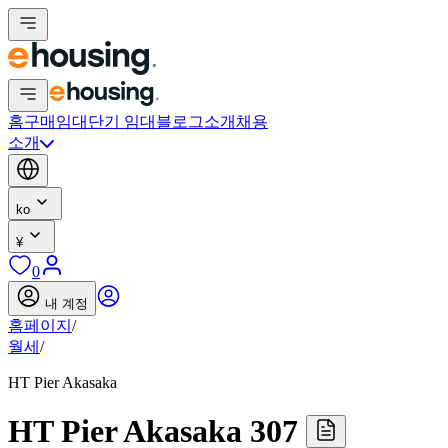
홈
구매
임대
단기 임대
블로그
소개
채용
소개
ko
¥
0
내 계정
홈페이지
/
월세
/
HT Pier Akasaka
HT Pier Akasaka 307