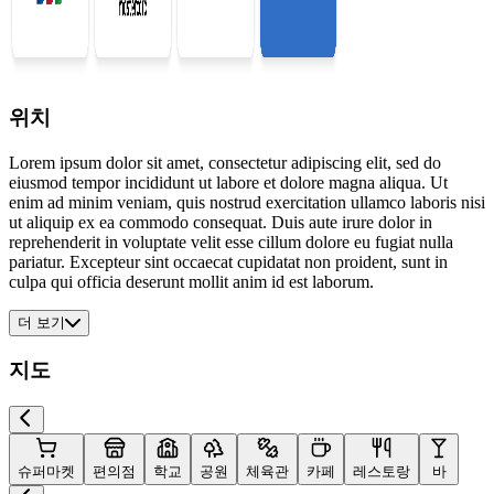
위치
Lorem ipsum dolor sit amet, consectetur adipiscing elit, sed do
eiusmod tempor incididunt ut labore et dolore magna aliqua. Ut
enim ad minim veniam, quis nostrud exercitation ullamco laboris nisi
ut aliquip ex ea commodo consequat. Duis aute irure dolor in
reprehenderit in voluptate velit esse cillum dolore eu fugiat nulla
pariatur. Excepteur sint occaecat cupidatat non proident, sunt in
culpa qui officia deserunt mollit anim id est laborum.
더 보기
지도
슈퍼마켓
편의점
학교
공원
체육관
카페
레스토랑
바