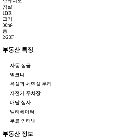
스튜디오
침실
1
BR
크기
30m²
층
2/20
F
부동산 특징
자동 잠금
발코니
욕실과 세면실 분리
자전거 주차장
배달 상자
엘리베이터
무료 인터넷
부동산 정보