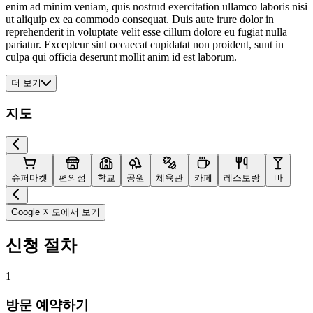
enim ad minim veniam, quis nostrud exercitation ullamco laboris nisi
ut aliquip ex ea commodo consequat. Duis aute irure dolor in
reprehenderit in voluptate velit esse cillum dolore eu fugiat nulla
pariatur. Excepteur sint occaecat cupidatat non proident, sunt in
culpa qui officia deserunt mollit anim id est laborum.
더 보기
지도
슈퍼마켓
편의점
학교
공원
체육관
카페
레스토랑
바
Google 지도에서 보기
신청 절차
1
방문 예약하기