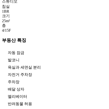
스튜디오
침실
1
BR
크기
25m²
층
4/15
F
부동산 특징
자동 잠금
발코니
욕실과 세면실 분리
자전거 주차장
주차장
배달 상자
엘리베이터
반려동물 허용