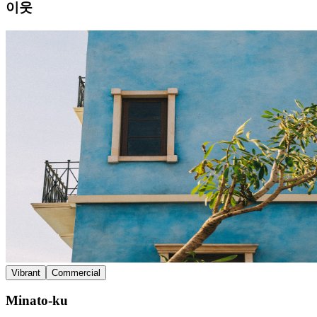
이웃
Vibrant
Commercial
Minato-ku