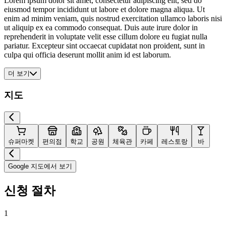
Lorem ipsum dolor sit amet, consectetur adipiscing elit, sed do
eiusmod tempor incididunt ut labore et dolore magna aliqua. Ut
enim ad minim veniam, quis nostrud exercitation ullamco laboris nisi
ut aliquip ex ea commodo consequat. Duis aute irure dolor in
reprehenderit in voluptate velit esse cillum dolore eu fugiat nulla
pariatur. Excepteur sint occaecat cupidatat non proident, sunt in
culpa qui officia deserunt mollit anim id est laborum.
더 보기
지도
슈퍼마켓
편의점
학교
공원
체육관
카페
레스토랑
바
Google 지도에서 보기
신청 절차
1