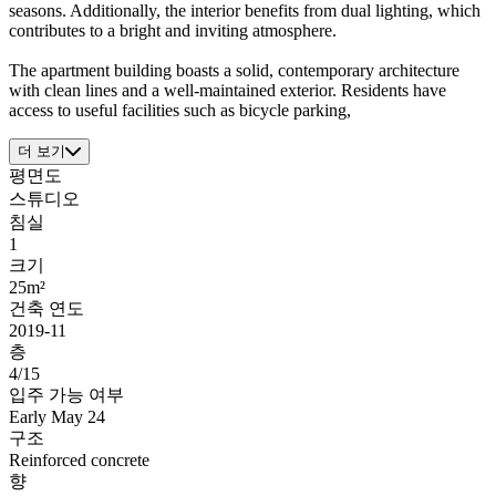
seasons. Additionally, the interior benefits from dual lighting, which
contributes to a bright and inviting atmosphere.
The apartment building boasts a solid, contemporary architecture
with clean lines and a well-maintained exterior. Residents have
access to useful facilities such as bicycle parking,
더 보기
평면도
스튜디오
침실
1
크기
25m²
건축 연도
2019-11
층
4/15
입주 가능 여부
Early May 24
구조
Reinforced concrete
향