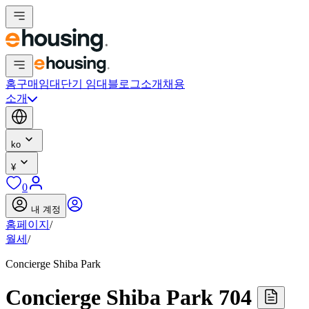
홈
구매
임대
단기 임대
블로그
소개
채용
소개
ko
¥
0
내 계정
홈페이지
/
월세
/
Concierge Shiba Park
Concierge Shiba Park 704