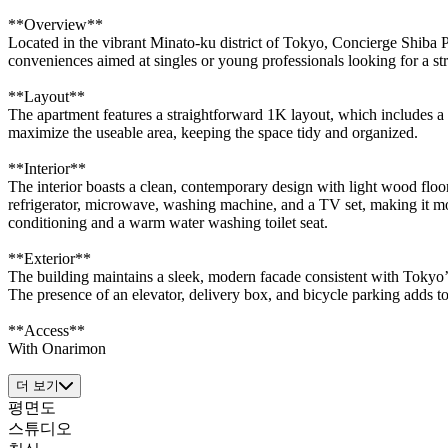
**Overview**
Located in the vibrant Minato-ku district of Tokyo, Concierge Shiba 
conveniences aimed at singles or young professionals looking for a stra
**Layout**
The apartment features a straightforward 1K layout, which includes a 
maximize the useable area, keeping the space tidy and organized.
**Interior**
The interior boasts a clean, contemporary design with light wood floor
refrigerator, microwave, washing machine, and a TV set, making it move
conditioning and a warm water washing toilet seat.
**Exterior**
The building maintains a sleek, modern facade consistent with Tokyo’s u
The presence of an elevator, delivery box, and bicycle parking adds to
**Access**
With Onarimon
더 보기
평면도
스튜디오