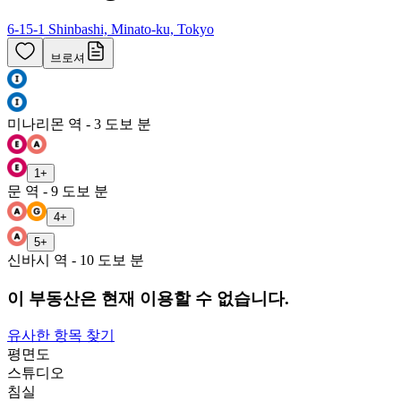
6-15-1 Shinbashi, Minato-ku, Tokyo
브로셔
미나리몬 역 - 3 도보 분
1
+
문 역 - 9 도보 분
4
+
5
+
신바시 역 - 10 도보 분
이 부동산은 현재 이용할 수 없습니다.
유사한 항목 찾기
평면도
스튜디오
침실