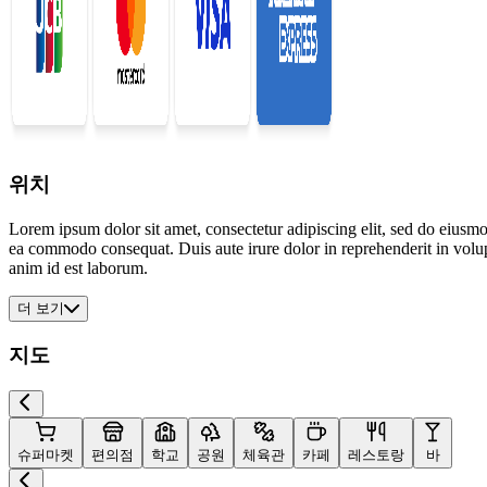
위치
Lorem ipsum dolor sit amet, consectetur adipiscing elit, sed do eiusmo
ea commodo consequat. Duis aute irure dolor in reprehenderit in volupta
anim id est laborum.
더 보기
지도
슈퍼마켓
편의점
학교
공원
체육관
카페
레스토랑
바