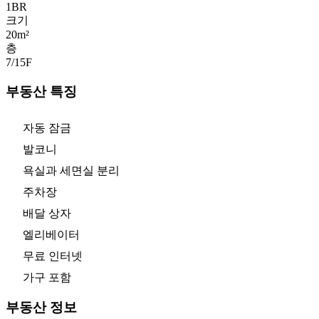
1
BR
크기
20m²
층
7/15
F
부동산 특징
자동 잠금
발코니
욕실과 세면실 분리
주차장
배달 상자
엘리베이터
무료 인터넷
가구 포함
부동산 정보