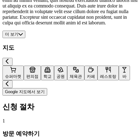
enim ad minim veniam, quis nostrud exercitation ullamco laboris nisi
ut aliquip ex ea commodo consequat. Duis aute irure dolor in
reprehenderit in voluptate velit esse cillum dolore eu fugiat nulla
pariatur. Excepteur sint occaecat cupidatat non proident, sunt in
culpa qui officia deserunt mollit anim id est laborum.
더 보기
지도
슈퍼마켓
편의점
학교
공원
체육관
카페
레스토랑
바
Google 지도에서 보기
신청 절차
1
방문 예약하기