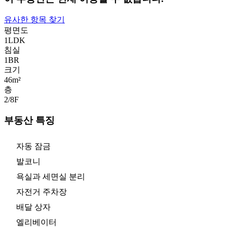
유사한 항목 찾기
평면도
1LDK
침실
1
BR
크기
46m²
층
2/8
F
부동산 특징
자동 잠금
발코니
욕실과 세면실 분리
자전거 주차장
배달 상자
엘리베이터