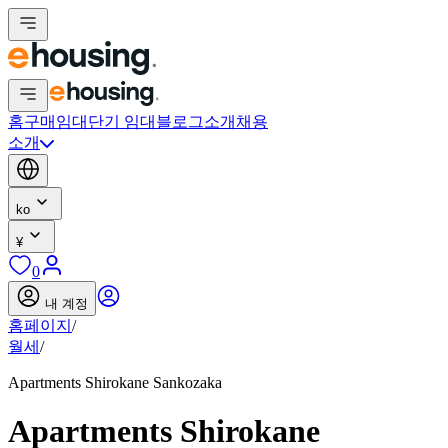
홈
구매
임대
단기 임대
블로그
소개
채용
소개
ko
¥
0
내 계정
홈페이지
/
월세
/
Apartments Shirokane Sankozaka
Apartments Shirokane