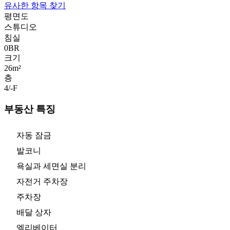
유사한 항목 찾기
평면도
스튜디오
침실
0
BR
크기
26m²
층
4/-
F
부동산 특징
자동 잠금
발코니
욕실과 세면실 분리
자전거 주차장
주차장
배달 상자
엘리베이터