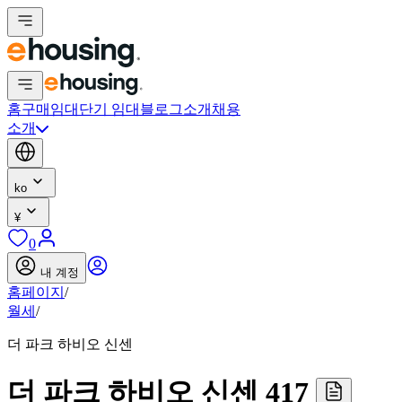
홈
구매
임대
단기 임대
블로그
소개
채용
소개
ko
¥
0
내 계정
홈페이지
/
월세
/
더 파크 하비오 신센
더 파크 하비오 신센 417