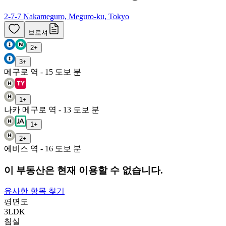
2-7-7 Nakameguro, Meguro-ku, Tokyo
브로셔
2
+
3
+
메구로 역 - 15 도보 분
1
+
나카 메구로 역 - 13 도보 분
1
+
2
+
에비스 역 - 16 도보 분
이 부동산은 현재 이용할 수 없습니다.
유사한 항목 찾기
평면도
3LDK
침실