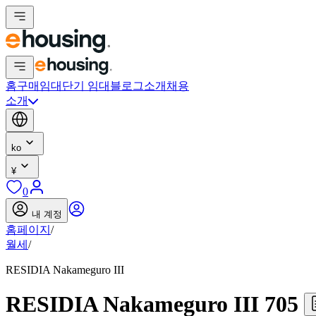
홈
구매
임대
단기 임대
블로그
소개
채용
소개
ko
¥
0
내 계정
홈페이지
/
월세
/
RESIDIA Nakameguro III
RESIDIA Nakameguro III 705