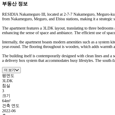
부동산 정보
RESIDIA Nakameguro III, located at 2-7-7 Nakameguro, Meguro-ku, To
from Nakameguro, Meguro, and Ebisu stations, making it a strategic 
The apartment features a 3LDK layout, translating to three bedrooms an
enhancing the sense of space and ambiance. The efficient use of space
Internally, the apartment boasts modern amenities such as a system ki
year-round. The flooring throughout is wooden, which adds warmth and
The building itself is contemporarily designed with clean lines and a
a delivery box system that accommodates busy lifestyles. The south-faci
더 보기
평면도
3LDK
침실
3
크기
64m²
건축 연도
2022-06