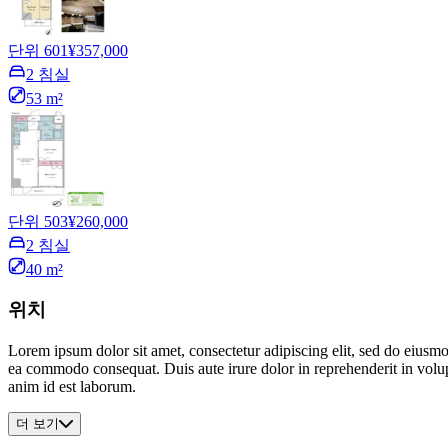
단위 601
¥357,000
2 침실
53 m²
단위 503
¥260,000
2 침실
40 m²
위치
Lorem ipsum dolor sit amet, consectetur adipiscing elit, sed do eiusmo
ea commodo consequat. Duis aute irure dolor in reprehenderit in volupta
anim id est laborum.
더 보기