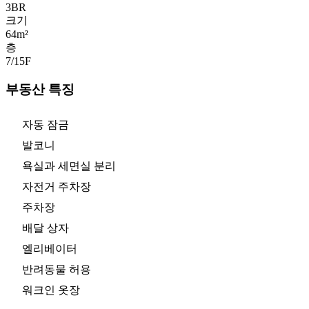
3
BR
크기
64m²
층
7/15
F
부동산 특징
자동 잠금
발코니
욕실과 세면실 분리
자전거 주차장
주차장
배달 상자
엘리베이터
반려동물 허용
워크인 옷장