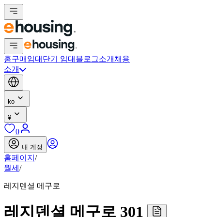
홈
구매
임대
단기 임대
블로그
소개
채용
소개
ko
¥
0
내 계정
홈페이지
/
월세
/
레지덴셜 메구로
레지덴셜 메구로 301