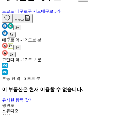
도쿄도 메구로구 시모메구로 3가
브로셔
2
+
3
+
메구로 역 - 12 도보 분
1
+
2
+
고탄다 역 - 17 도보 분
부동 전 역 - 5 도보 분
이 부동산은 현재 이용할 수 없습니다.
유사한 항목 찾기
평면도
스튜디오