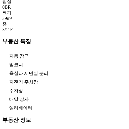
침실
0
BR
크기
39m²
층
3/11
F
부동산 특징
자동 잠금
발코니
욕실과 세면실 분리
자전거 주차장
주차장
배달 상자
엘리베이터
부동산 정보