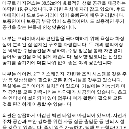
메구로 레지던스는 38.52m²의 효율적인 생활 공간을 제공하는
아담한 1R 유닛입니다. 편리한 위치에 자리 잡고 있으며, 후도
마에역에서 도보 5분 거리에 있어 출퇴근이 매우 편리합니다.
보증인이나 보증금 부담 없이 실용적이면서도 실용적인 주거
공간을 찾는 분들께 안성맞춤입니다.
내부는 프라이버시와 편안함을 극대화하기 위해 욕실과 화장
실이 분리된 잘 설계된 구조를 자랑합니다. 두 개의 붙박이장
은 넉넉한 수납공간을 제공하며, 주방 창문을 통해 자연광이
들어와 공간을 더욱 밝게 해줍니다. 남서향 발코니는 신선한
공기를 즐기기에 더할 나위 없이 좋은 야외 공간입니다.
내부는 에어컨, 2구 가스레인지, 간편한 조리 시스템을 갖춘 주
방 등 일상생활에 필요한 모든 편의시설을 갖추고 있습니다.
욕실에는 드라이어가 설치되어 있으며, 거실에는 기능성과 미
적 감각을 모두 만족시키는 바닥재가 시공되어 있습니다. 초고
속 인터넷이 설치되어 있어 업무나 여가 활동에 필요한 모든
것을 편리하게 이용할 수 있습니다.
외관은 깔끔하게 마감된 벽면 타일로 마감되어 있으며, 자전거
주차 공간과 보안 강화를 위한 자동 잠금 출입문 등 편의 시설
을 갖추고 있습니다. 즉시 입주 가능하며, 택배 보관함과CCTV