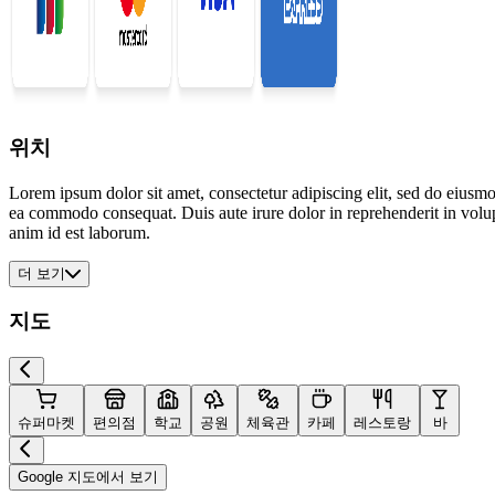
위치
Lorem ipsum dolor sit amet, consectetur adipiscing elit, sed do eiusmo
ea commodo consequat. Duis aute irure dolor in reprehenderit in volupta
anim id est laborum.
더 보기
지도
슈퍼마켓
편의점
학교
공원
체육관
카페
레스토랑
바
Google 지도에서 보기