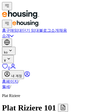
홈
구매
임대
단기 임대
블로그
소개
채용
소개
ko
¥
0
내 계정
홈페이지
/
월세
/
Plat Riziere
Plat Riziere 101