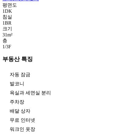
평면도
1DK
침실
1
BR
크기
31m²
층
1/3
F
부동산 특징
자동 잠금
발코니
욕실과 세면실 분리
주차장
배달 상자
무료 인터넷
워크인 옷장