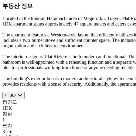
부동산 정보
Located in the tranquil Haramachi area of Meguro-ku, Tokyo, Plat Rizi
1DK apartment spans approximately 47 square meters and caters especia
The apartment features a Western-style layout that efficiently utilize
includes a two-burner stove and sufficient counter space. The inclusion
organization and a clutter-free environment.
The interior design of Plat Riziere is both modern and functional. Th
bathroom is well-appointed with a reheating function and a separate w
plus for professionals working from home or anyone needing reliable 
The building's exterior boasts a modern architectural style with clean 
provides residents with a sense of security. Additionally, the apartmen
더 보기
평면도
1DK
침실
1
크기
31m²