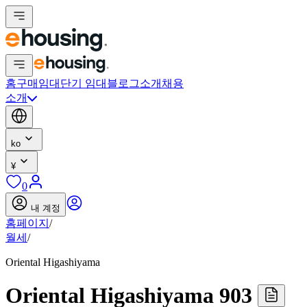
홈
구매
임대
단기 임대
블로그
소개
채용
소개
ko
¥
0
내 계정
홈페이지
/
월세
/
Oriental Higashiyama
Oriental Higashiyama 903