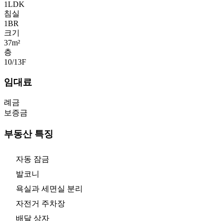
1LDK
침실
1
BR
크기
37m²
층
10/13
F
임대료
례금
보증금
부동산 특징
자동 잠금
발코니
욕실과 세면실 분리
자전거 주차장
배달 상자