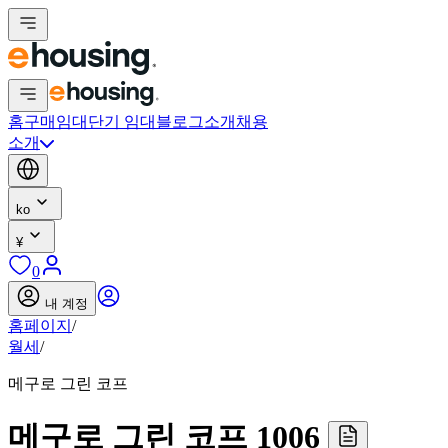
홈
구매
임대
단기 임대
블로그
소개
채용
소개
ko
¥
0
내 계정
홈페이지
/
월세
/
메구로 그린 코프
메구로 그린 코프 1006