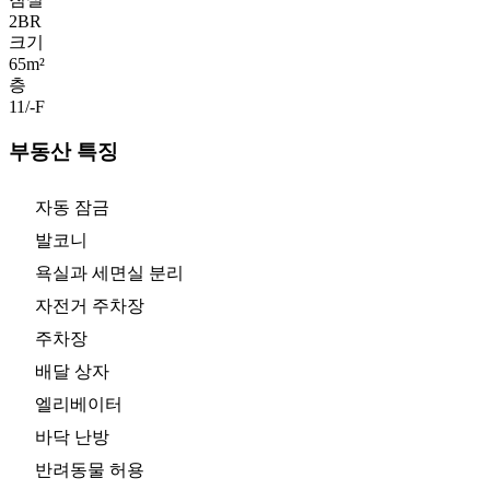
2
BR
크기
65m²
층
11/-
F
부동산 특징
자동 잠금
발코니
욕실과 세면실 분리
자전거 주차장
주차장
배달 상자
엘리베이터
바닥 난방
반려동물 허용