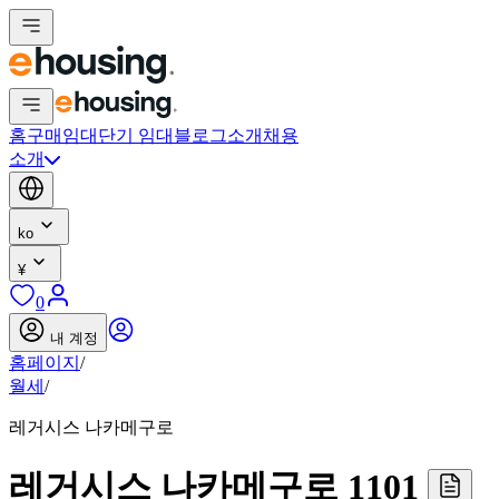
홈
구매
임대
단기 임대
블로그
소개
채용
소개
ko
¥
0
내 계정
홈페이지
/
월세
/
레거시스 나카메구로
레거시스 나카메구로 1101