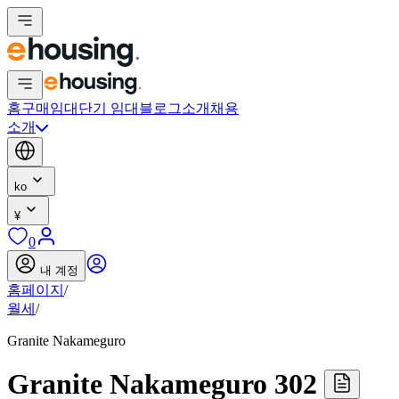
홈
구매
임대
단기 임대
블로그
소개
채용
소개
ko
¥
0
내 계정
홈페이지
/
월세
/
Granite Nakameguro
Granite Nakameguro 302