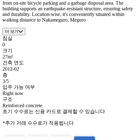
from on-site bicycle parking and a garbage disposal area. The
building supports an earthquake-resistant structure, ensuring safety
and durability. Location-wise, it's conveniently situated within
walking distance to Nakameguro, Meguro
더 보기
침실
0
크기
27m²
건축 연도
2012-02
층
3/5
입주 가능 여부
Right now
구조
Reinforced concrete
초기 수수료는 신용 카드로 결제할 수 있습니다
*추가 거래 수수료가 적용됩니다