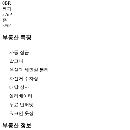
0
BR
크기
27m²
층
3/5
F
부동산 특징
자동 잠금
발코니
욕실과 세면실 분리
자전거 주차장
배달 상자
엘리베이터
무료 인터넷
워크인 옷장
부동산 정보