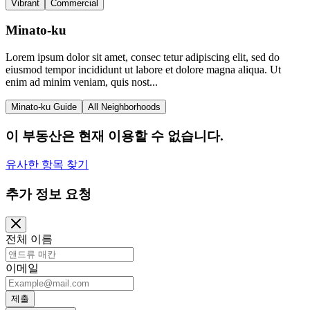
Vibrant
Commercial
Minato-ku
Lorem ipsum dolor sit amet, consec tetur adipiscing elit, sed do
eiusmod tempor incididunt ut labore et dolore magna aliqua. Ut
enim ad minim veniam, quis nost...
Minato-ku Guide
All Neighborhoods
이 부동산은 현재 이용할 수 없습니다.
유사한 항목 찾기
추가 정보 요청
전체 이름
이메일
제출