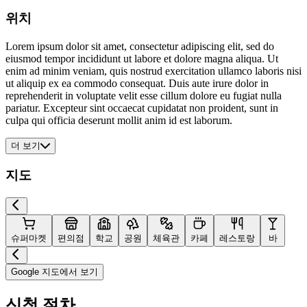
위치
Lorem ipsum dolor sit amet, consectetur adipiscing elit, sed do
eiusmod tempor incididunt ut labore et dolore magna aliqua. Ut
enim ad minim veniam, quis nostrud exercitation ullamco laboris nisi
ut aliquip ex ea commodo consequat. Duis aute irure dolor in
reprehenderit in voluptate velit esse cillum dolore eu fugiat nulla
pariatur. Excepteur sint occaecat cupidatat non proident, sunt in
culpa qui officia deserunt mollit anim id est laborum.
더 보기
지도
슈퍼마켓
편의점
학교
공원
체육관
카페
레스토랑
바
Google 지도에서 보기
신청 절차