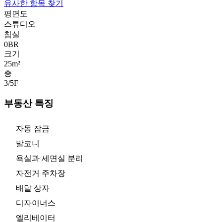
유사한 항목 찾기
평면도
스튜디오
침실
0
BR
크기
25m²
층
3/5
F
부동산 특징
자동 잠금
발코니
욕실과 세면실 분리
자전거 주차장
배달 상자
디자이너스
엘리베이터