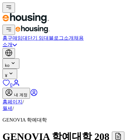
홈
구매
임대
단기 임대
블로그
소개
채용
소개
ko
¥
0
내 계정
홈페이지
/
월세
/
GENOVIA 학예대학
GENOVIA 학예대학 208