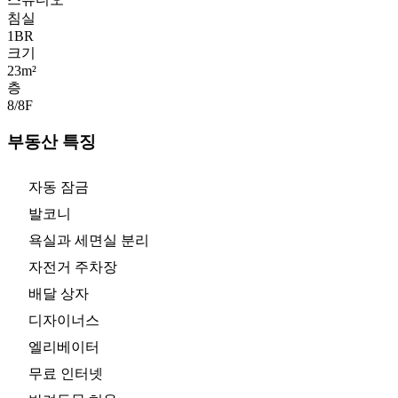
침실
1
BR
크기
23m²
층
8/8
F
부동산 특징
자동 잠금
발코니
욕실과 세면실 분리
자전거 주차장
배달 상자
디자이너스
엘리베이터
무료 인터넷