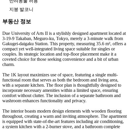
반려동물 허용
지붕 발코니
부동산 정보
Due University of Arts II is a stylishly designed apartment located at
3-19-9 Takaban, Meguro-ku, Tokyo, merely a 3-minute walk from
Gakugei-daigaku Station. This property, measuring 35.6 m², offers a
compact yet well-integrated living space suitable for singles or
couples. Its strategic location and top-floor placement make it a
coveted choice for those seeking convenience and a bit of urban
charm.
The 1K layout maximizes use of space, featuring a single multi-
functional room that serves as both the bedroom and living area,
with a separate kitchen. The floor plan is thoughtfully designed to
incorporate necessary amenities within a limited space, ensuring
comfort without clutter. The inclusion of a separate bathroom and
washroom enhances functionality and privacy.
The interior boasts modern design elements with wooden flooring
throughout, creating a warm and inviting atmosphere. The apartment
is equipped with state-of-the-art features including air conditioning,
a system kitchen with a 2-burner stove, and a bathroom complete