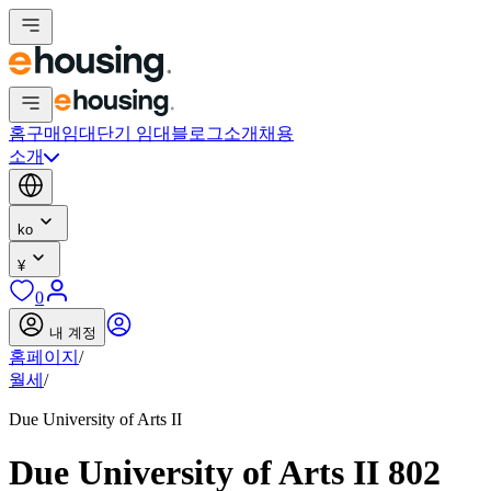
홈
구매
임대
단기 임대
블로그
소개
채용
소개
ko
¥
0
내 계정
홈페이지
/
월세
/
Due University of Arts II
Due University of Arts II 802