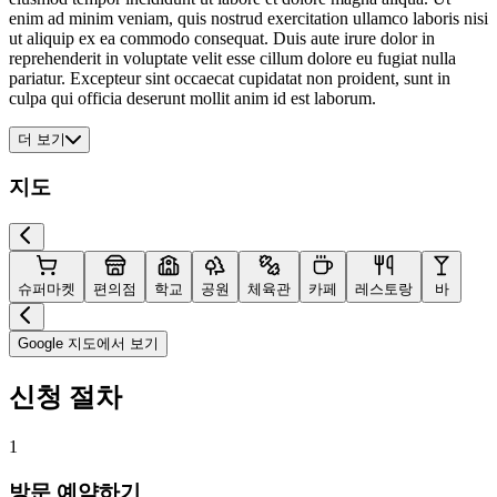
enim ad minim veniam, quis nostrud exercitation ullamco laboris nisi
ut aliquip ex ea commodo consequat. Duis aute irure dolor in
reprehenderit in voluptate velit esse cillum dolore eu fugiat nulla
pariatur. Excepteur sint occaecat cupidatat non proident, sunt in
culpa qui officia deserunt mollit anim id est laborum.
더 보기
지도
슈퍼마켓
편의점
학교
공원
체육관
카페
레스토랑
바
Google 지도에서 보기
신청 절차
1
방문 예약하기