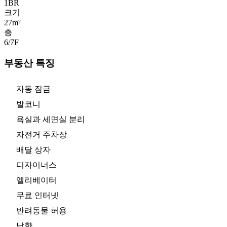
1
BR
크기
27m²
층
6/7
F
부동산 특징
자동 잠금
발코니
욕실과 세면실 분리
자전거 주차장
배달 상자
디자이너스
엘리베이터
무료 인터넷
반려동물 허용
남향