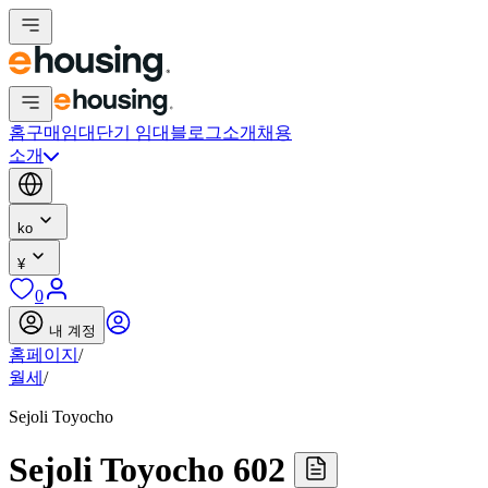
홈
구매
임대
단기 임대
블로그
소개
채용
소개
ko
¥
0
내 계정
홈페이지
/
월세
/
Sejoli Toyocho
Sejoli Toyocho 602