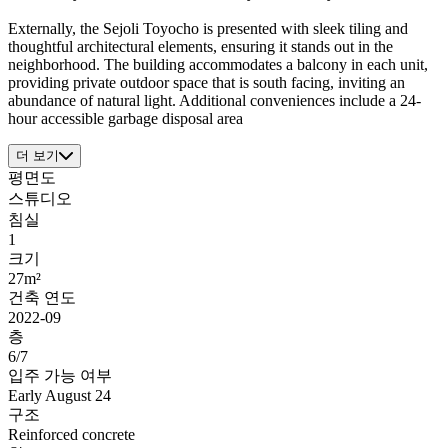
Externally, the Sejoli Toyocho is presented with sleek tiling and
thoughtful architectural elements, ensuring it stands out in the
neighborhood. The building accommodates a balcony in each unit,
providing private outdoor space that is south facing, inviting an
abundance of natural light. Additional conveniences include a 24-
hour accessible garbage disposal area
더 보기
평면도
스튜디오
침실
1
크기
27m²
건축 연도
2022-09
층
6/7
입주 가능 여부
Early August 24
구조
Reinforced concrete