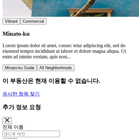
Vibrant
Commercial
Minato-ku
Lorem ipsum dolor sit amet, consec tetur adipiscing elit, sed do
eiusmod tempor incididunt ut labore et dolore magna aliqua. Ut
enim ad minim veniam, quis nost...
Minato-ku Guide
All Neighborhoods
이 부동산은 현재 이용할 수 없습니다.
유사한 항목 찾기
추가 정보 요청
전체 이름