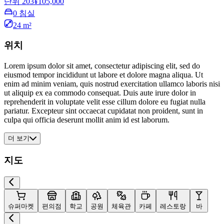
단위 203
¥105,000
0 침실
24 m²
위치
Lorem ipsum dolor sit amet, consectetur adipiscing elit, sed do
eiusmod tempor incididunt ut labore et dolore magna aliqua. Ut
enim ad minim veniam, quis nostrud exercitation ullamco laboris nisi
ut aliquip ex ea commodo consequat. Duis aute irure dolor in
reprehenderit in voluptate velit esse cillum dolore eu fugiat nulla
pariatur. Excepteur sint occaecat cupidatat non proident, sunt in
culpa qui officia deserunt mollit anim id est laborum.
더 보기
지도
슈퍼마켓
편의점
학교
공원
체육관
카페
레스토랑
바