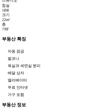
스튜디오
침실
1
BR
크기
22m²
층
7/8
F
부동산 특징
자동 잠금
발코니
욕실과 세면실 분리
배달 상자
엘리베이터
무료 인터넷
가구 포함
부동산 정보