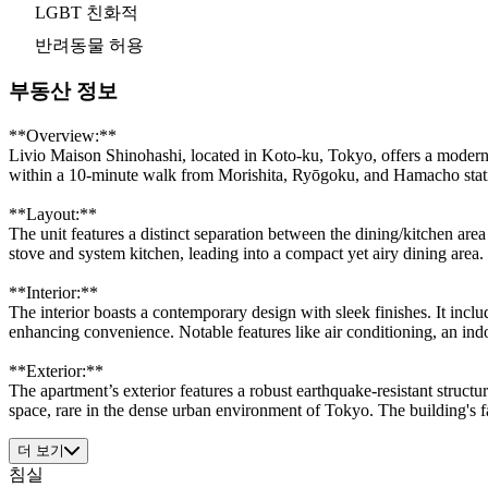
LGBT 친화적
반려동물 허용
부동산 정보
**Overview:**
Livio Maison Shinohashi, located in Koto-ku, Tokyo, offers a modern 
within a 10-minute walk from Morishita, Ryōgoku, and Hamacho stations
**Layout:**
The unit features a distinct separation between the dining/kitchen ar
stove and system kitchen, leading into a compact yet airy dining area.
**Interior:**
The interior boasts a contemporary design with sleek finishes. It incl
enhancing convenience. Notable features like air conditioning, an ind
**Exterior:**
The apartment’s exterior features a robust earthquake-resistant structur
space, rare in the dense urban environment of Tokyo. The building's faç
더 보기
침실