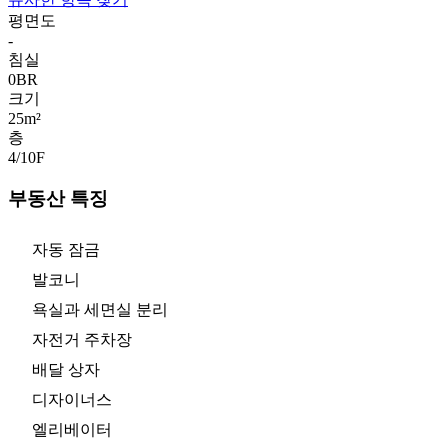
평면도
-
침실
0
BR
크기
25m²
층
4/10
F
부동산 특징
자동 잠금
발코니
욕실과 세면실 분리
자전거 주차장
배달 상자
디자이너스
엘리베이터