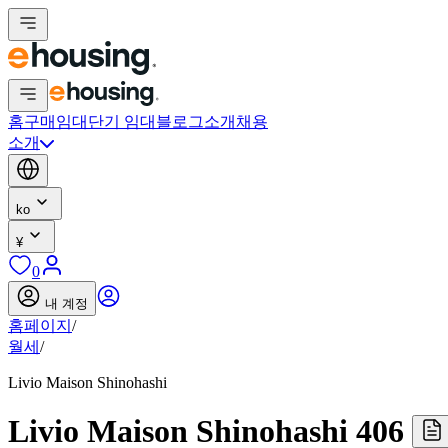
홈
구매
임대
단기 임대
블로그
소개
채용
소개
ko
¥
0
내 계정
홈페이지
/
월세
/
Livio Maison Shinohashi
Livio Maison Shinohashi 406