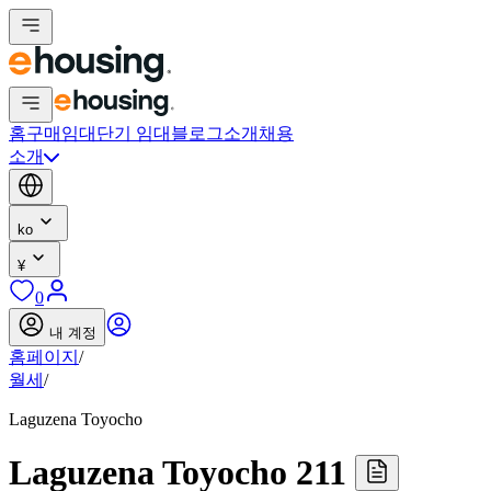
홈
구매
임대
단기 임대
블로그
소개
채용
소개
ko
¥
0
내 계정
홈페이지
/
월세
/
Laguzena Toyocho
Laguzena Toyocho 211