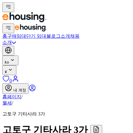
홈
구매
임대
단기 임대
블로그
소개
채용
소개
ko
¥
0
내 계정
홈페이지
/
월세
/
고토구 기타사라 3가
고토구 기타사라 3가