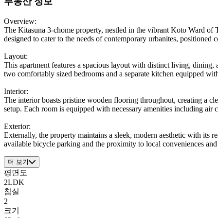
부동산 정보
Overview:
The Kitasuna 3-chome property, nestled in the vibrant Koto Ward of 
designed to cater to the needs of contemporary urbanites, positioned c
Layout:
This apartment features a spacious layout with distinct living, dining,
two comfortably sized bedrooms and a separate kitchen equipped with
Interior:
The interior boasts pristine wooden flooring throughout, creating a cl
setup. Each room is equipped with necessary amenities including air c
Exterior:
Externally, the property maintains a sleek, modern aesthetic with its 
available bicycle parking and the proximity to local conveniences and
더 보기
평면도
2LDK
침실
2
크기