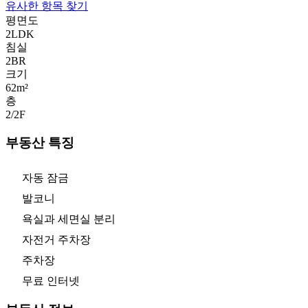
유사한 항목 찾기
평면도
2LDK
침실
2
BR
크기
62m²
층
2/2
F
부동산 특징
자동 잠금
발코니
욕실과 세면실 분리
자전거 주차장
주차장
무료 인터넷