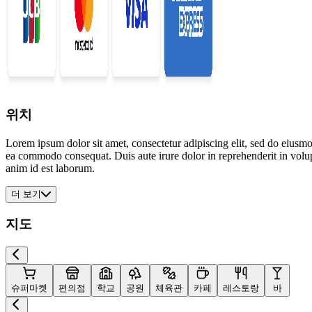
위치
Lorem ipsum dolor sit amet, consectetur adipiscing elit, sed do eiusmo
ea commodo consequat. Duis aute irure dolor in reprehenderit in volupta
anim id est laborum.
더 보기
지도
슈퍼마켓
편의점
학교
공원
체육관
카페
레스토랑
바