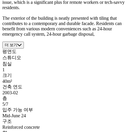
issue, which is a significant plus for remote workers or tech-savvy
residents.
The exterior of the building is neatly presented with tiling that
contributes to a contemporary and durable facade. Residents can
benefit from various modern conveniences such as 24-hour
emergency call system, 24-hour garbage disposal,
더 보기
평면도
스튜디오
침실
1
크기
40m²
건축 연도
2003-02
층
5/7
입주 가능 여부
Mid-June 24
구조
Reinforced concrete