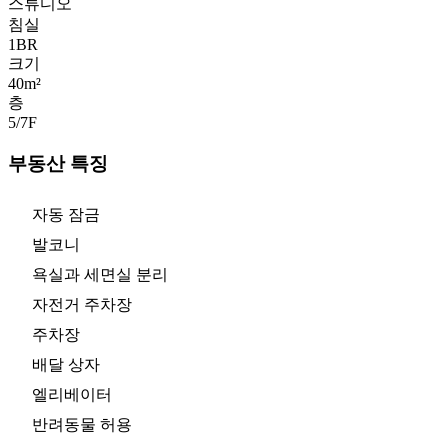
스튜디오
침실
1
BR
크기
40m²
층
5/7
F
부동산 특징
자동 잠금
발코니
욕실과 세면실 분리
자전거 주차장
주차장
배달 상자
엘리베이터
반려동물 허용