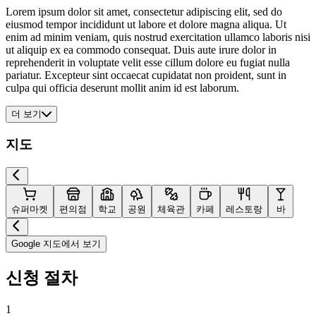
Lorem ipsum dolor sit amet, consectetur adipiscing elit, sed do
eiusmod tempor incididunt ut labore et dolore magna aliqua. Ut
enim ad minim veniam, quis nostrud exercitation ullamco laboris nisi
ut aliquip ex ea commodo consequat. Duis aute irure dolor in
reprehenderit in voluptate velit esse cillum dolore eu fugiat nulla
pariatur. Excepteur sint occaecat cupidatat non proident, sunt in
culpa qui officia deserunt mollit anim id est laborum.
더 보기
지도
슈퍼마켓
편의점
학교
공원
체육관
카페
레스토랑
바
Google 지도에서 보기
신청 절차
1