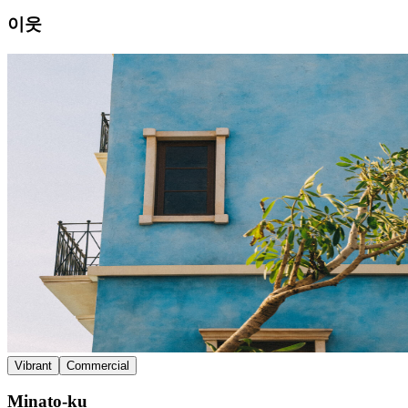
이웃
Vibrant
Commercial
Minato-ku