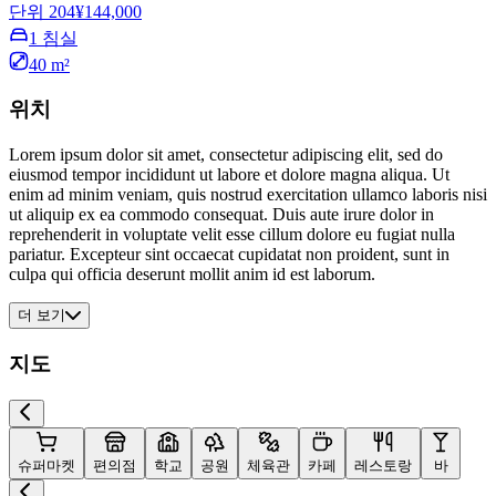
단위 204
¥144,000
1 침실
40 m²
위치
Lorem ipsum dolor sit amet, consectetur adipiscing elit, sed do
eiusmod tempor incididunt ut labore et dolore magna aliqua. Ut
enim ad minim veniam, quis nostrud exercitation ullamco laboris nisi
ut aliquip ex ea commodo consequat. Duis aute irure dolor in
reprehenderit in voluptate velit esse cillum dolore eu fugiat nulla
pariatur. Excepteur sint occaecat cupidatat non proident, sunt in
culpa qui officia deserunt mollit anim id est laborum.
더 보기
지도
슈퍼마켓
편의점
학교
공원
체육관
카페
레스토랑
바