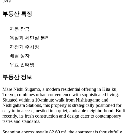
2/3
F
부동산 특징
자동 잠금
욕실과 세면실 분리
자전거 주차장
배달 상자
무료 인터넷
부동산 정보
Mare Nishi Sugamo, a modern residential offering in Kita-ku,
Tokyo, combines urban convenience with sophisticated living.
Situated within a 10-minute walk from Nishisugamo and
Nishigahara Stations, this property is strategically positioned for
easy train access, nestled in a quiet, amicable neighborhood. Built
recently, its fresh construction and design cater to contemporary
tastes and standards.
Spanning approximately 82.60 m², the apartment is thoughtfully