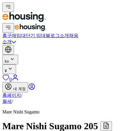
홈
구매
임대
단기 임대
블로그
소개
채용
소개
ko
¥
0
내 계정
홈페이지
/
월세
/
Mare Nishi Sugamo
Mare Nishi Sugamo 205