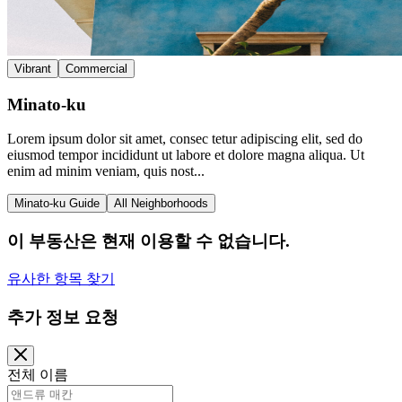
Vibrant
Commercial
Minato-ku
Lorem ipsum dolor sit amet, consec tetur adipiscing elit, sed do
eiusmod tempor incididunt ut labore et dolore magna aliqua. Ut
enim ad minim veniam, quis nost...
Minato-ku Guide
All Neighborhoods
이 부동산은 현재 이용할 수 없습니다.
유사한 항목 찾기
추가 정보 요청
전체 이름