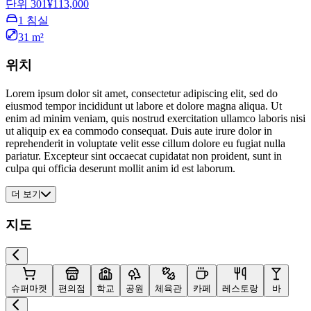
단위 301
¥113,000
1 침실
31 m²
위치
Lorem ipsum dolor sit amet, consectetur adipiscing elit, sed do
eiusmod tempor incididunt ut labore et dolore magna aliqua. Ut
enim ad minim veniam, quis nostrud exercitation ullamco laboris nisi
ut aliquip ex ea commodo consequat. Duis aute irure dolor in
reprehenderit in voluptate velit esse cillum dolore eu fugiat nulla
pariatur. Excepteur sint occaecat cupidatat non proident, sunt in
culpa qui officia deserunt mollit anim id est laborum.
더 보기
지도
슈퍼마켓
편의점
학교
공원
체육관
카페
레스토랑
바