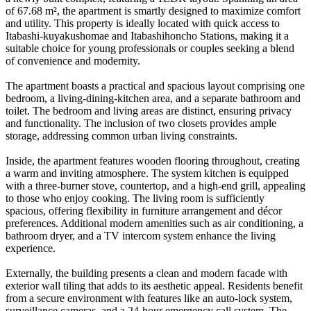
of 67.68 m², the apartment is smartly designed to maximize comfort
and utility. This property is ideally located with quick access to
Itabashi-kuyakushomae and Itabashihoncho Stations, making it a
suitable choice for young professionals or couples seeking a blend
of convenience and modernity.
The apartment boasts a practical and spacious layout comprising one
bedroom, a living-dining-kitchen area, and a separate bathroom and
toilet. The bedroom and living areas are distinct, ensuring privacy
and functionality. The inclusion of two closets provides ample
storage, addressing common urban living constraints.
Inside, the apartment features wooden flooring throughout, creating
a warm and inviting atmosphere. The system kitchen is equipped
with a three-burner stove, countertop, and a high-end grill, appealing
to those who enjoy cooking. The living room is sufficiently
spacious, offering flexibility in furniture arrangement and décor
preferences. Additional modern amenities such as air conditioning, a
bathroom dryer, and a TV intercom system enhance the living
experience.
Externally, the building presents a clean and modern facade with
exterior wall tiling that adds to its aesthetic appeal. Residents benefit
from a secure environment with features like an auto-lock system,
surveillance cameras, and a 24-hour emergency call system. The