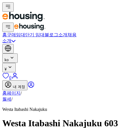
홈
구매
임대
단기 임대
블로그
소개
채용
소개
ko
¥
0
내 계정
홈페이지
/
월세
/
Westa Itabashi Nakajuku
Westa Itabashi Nakajuku 603