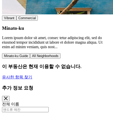
Vibrant
Commercial
Minato-ku
Lorem ipsum dolor sit amet, consec tetur adipiscing elit, sed do
eiusmod tempor incididunt ut labore et dolore magna aliqua. Ut
enim ad minim veniam, quis nost...
Minato-ku Guide
All Neighborhoods
이 부동산은 현재 이용할 수 없습니다.
유사한 항목 찾기
추가 정보 요청
전체 이름