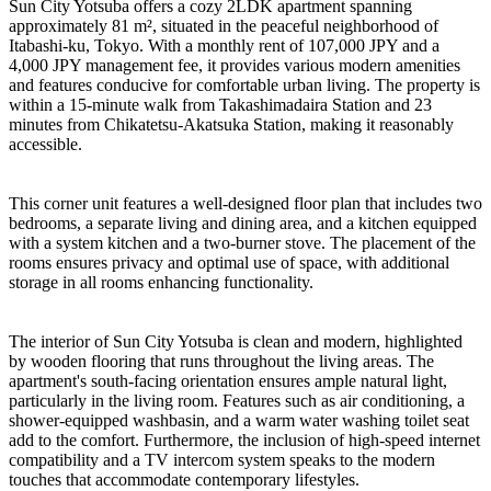
Sun City Yotsuba offers a cozy 2LDK apartment spanning
approximately 81 m², situated in the peaceful neighborhood of
Itabashi-ku, Tokyo. With a monthly rent of 107,000 JPY and a
4,000 JPY management fee, it provides various modern amenities
and features conducive for comfortable urban living. The property is
within a 15-minute walk from Takashimadaira Station and 23
minutes from Chikatetsu-Akatsuka Station, making it reasonably
accessible.
This corner unit features a well-designed floor plan that includes two
bedrooms, a separate living and dining area, and a kitchen equipped
with a system kitchen and a two-burner stove. The placement of the
rooms ensures privacy and optimal use of space, with additional
storage in all rooms enhancing functionality.
The interior of Sun City Yotsuba is clean and modern, highlighted
by wooden flooring that runs throughout the living areas. The
apartment's south-facing orientation ensures ample natural light,
particularly in the living room. Features such as air conditioning, a
shower-equipped washbasin, and a warm water washing toilet seat
add to the comfort. Furthermore, the inclusion of high-speed internet
compatibility and a TV intercom system speaks to the modern
touches that accommodate contemporary lifestyles.