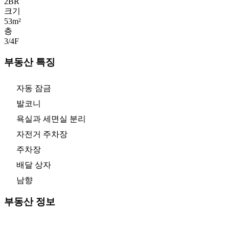
2
BR
크기
53m²
층
3/4
F
부동산 특징
자동 잠금
발코니
욕실과 세면실 분리
자전거 주차장
주차장
배달 상자
남향
부동산 정보