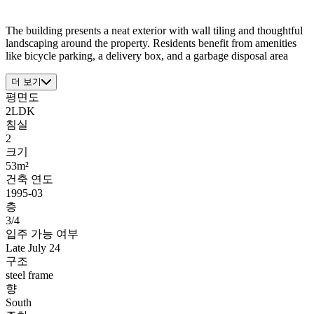
The building presents a neat exterior with wall tiling and thoughtful
landscaping around the property. Residents benefit from amenities
like bicycle parking, a delivery box, and a garbage disposal area
더 보기
평면도
2LDK
침실
2
크기
53m²
건축 연도
1995-03
층
3/4
입주 가능 여부
Late July 24
구조
steel frame
향
South