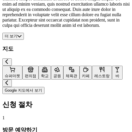
enim ad minim veniam, quis nostrud exercitation ullamco laboris nisi
ut aliquip ex ea commodo consequat. Duis aute irure dolor in
reprehenderit in voluptate velit esse cillum dolore eu fugiat nulla
pariatur. Excepteur sint occaecat cupidatat non proident, sunt in
culpa qui officia deserunt mollit anim id est laborum.
더 보기
지도
슈퍼마켓
편의점
학교
공원
체육관
카페
레스토랑
바
Google 지도에서 보기
신청 절차
1
방문 예약하기