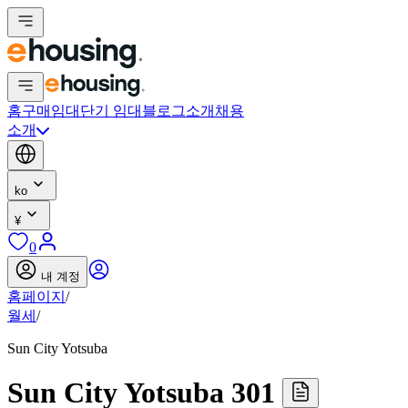
홈
구매
임대
단기 임대
블로그
소개
채용
소개
ko
¥
0
내 계정
홈페이지
/
월세
/
Sun City Yotsuba
Sun City Yotsuba 301