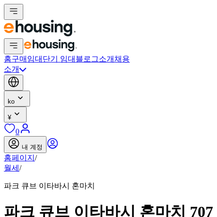
홈
구매
임대
단기 임대
블로그
소개
채용
소개
ko
¥
0
내 계정
홈페이지
/
월세
/
파크 큐브 이타바시 혼마치
파크 큐브 이타바시 혼마치 707