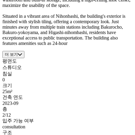
maximize the usability of the space.
Situated in a vibrant area of Nihonbashi, the building's exterior is
finished with stylish tiling, offering a contemporary look. Just
minutes away from multiple train stations including Bakurocho,
Bakuro-yokoyama, and Higashi-nihombashi, residents have
exceptional access to public transportation. The building also
features amenities such as 24-hour
더 보기
평면도
스튜디오
침실
0
크기
25m²
건축 연도
2023-09
층
2/12
입주 가능 여부
consultation
구조