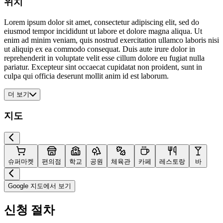
위치
Lorem ipsum dolor sit amet, consectetur adipiscing elit, sed do
eiusmod tempor incididunt ut labore et dolore magna aliqua. Ut
enim ad minim veniam, quis nostrud exercitation ullamco laboris nisi
ut aliquip ex ea commodo consequat. Duis aute irure dolor in
reprehenderit in voluptate velit esse cillum dolore eu fugiat nulla
pariatur. Excepteur sint occaecat cupidatat non proident, sunt in
culpa qui officia deserunt mollit anim id est laborum.
더 보기
지도
슈퍼마켓
편의점
학교
공원
체육관
카페
레스토랑
바
Google 지도에서 보기
신청 절차