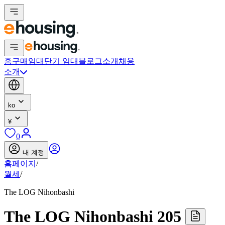
홈
구매
임대
단기 임대
블로그
소개
채용
소개
ko
¥
0
내 계정
홈페이지
/
월세
/
The LOG Nihonbashi
The LOG Nihonbashi 205