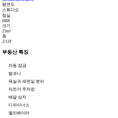
평면도
스튜디오
침실
0
BR
크기
25m²
층
2/12
F
부동산 특징
자동 잠금
발코니
욕실과 세면실 분리
자전거 주차장
배달 상자
디자이너스
엘리베이터