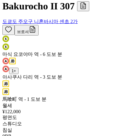
Bakurocho II 307
도쿄도 주오구 니혼바시마 센초 2가
브로셔
마식 요코야마 역 - 6 도보 분
1
+
아사쿠사 다리 역 - 3 도보 분
馬喰町 역 - 1 도보 분
월세
¥122,000
평면도
스튜디오
침실