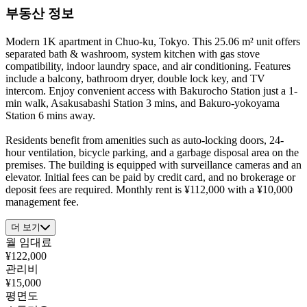
부동산 정보
Modern 1K apartment in Chuo-ku, Tokyo. This 25.06 m² unit offers
separated bath & washroom, system kitchen with gas stove
compatibility, indoor laundry space, and air conditioning. Features
include a balcony, bathroom dryer, double lock key, and TV
intercom. Enjoy convenient access with Bakurocho Station just a 1-
min walk, Asakusabashi Station 3 mins, and Bakuro-yokoyama
Station 6 mins away.
Residents benefit from amenities such as auto-locking doors, 24-
hour ventilation, bicycle parking, and a garbage disposal area on the
premises. The building is equipped with surveillance cameras and an
elevator. Initial fees can be paid by credit card, and no brokerage or
deposit fees are required. Monthly rent is ¥112,000 with a ¥10,000
management fee.
더 보기
월 임대료
¥122,000
관리비
¥15,000
평면도