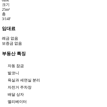
0
BR
크기
25m²
층
3/14
F
임대료
례금 없음
보증금 없음
부동산 특징
자동 잠금
발코니
욕실과 세면실 분리
자전거 주차장
배달 상자
엘리베이터