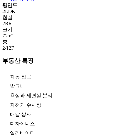
평면도
2LDK
침실
2
BR
크기
72m²
층
2/12
F
부동산 특징
자동 잠금
발코니
욕실과 세면실 분리
자전거 주차장
배달 상자
디자이너스
엘리베이터