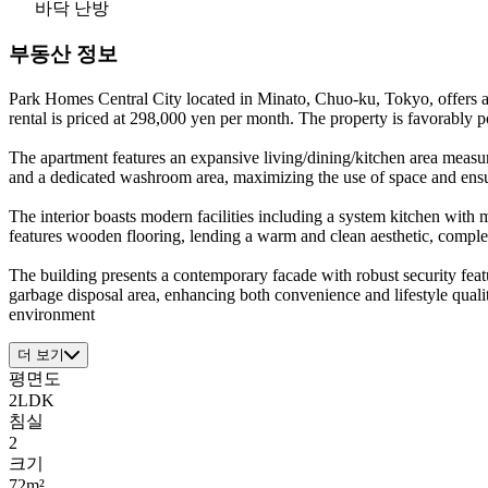
바닥 난방
부동산 정보
Park Homes Central City located in Minato, Chuo-ku, Tokyo, offers 
rental is priced at 298,000 yen per month. The property is favorably 
The apartment features an expansive living/dining/kitchen area measur
and a dedicated washroom area, maximizing the use of space and ensuri
The interior boasts modern facilities including a system kitchen with
features wooden flooring, lending a warm and clean aesthetic, comple
The building presents a contemporary facade with robust security featu
garbage disposal area, enhancing both convenience and lifestyle quality 
environment
더 보기
평면도
2LDK
침실
2
크기
72m²