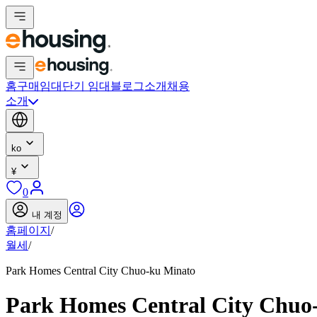
홈
구매
임대
단기 임대
블로그
소개
채용
소개
ko
¥
0
내 계정
홈페이지
/
월세
/
Park Homes Central City Chuo-ku Minato
Park Homes Central City Chuo