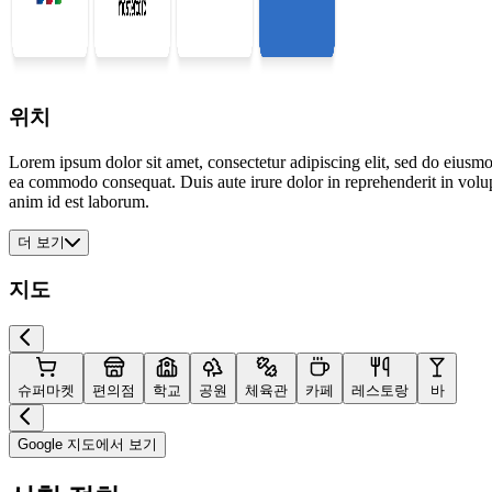
위치
Lorem ipsum dolor sit amet, consectetur adipiscing elit, sed do eiusmo
ea commodo consequat. Duis aute irure dolor in reprehenderit in volupta
anim id est laborum.
더 보기
지도
슈퍼마켓
편의점
학교
공원
체육관
카페
레스토랑
바
Google 지도에서 보기