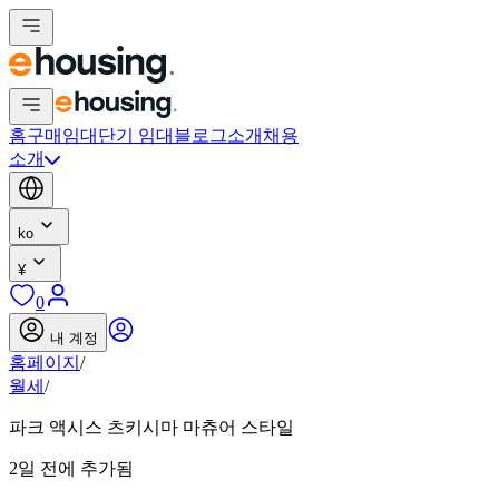
홈
구매
임대
단기 임대
블로그
소개
채용
소개
ko
¥
0
내 계정
홈페이지
/
월세
/
파크 액시스 츠키시마 마츄어 스타일
2일 전에 추가됨