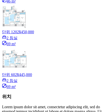
46 m²
단위 1202
¥450,000
2 침실
69 m²
단위 602
¥445,000
2 침실
69 m²
위치
Lorem ipsum dolor sit amet, consectetur adipiscing elit, sed do
eiusmod tempor incididunt ut labore et dolore magna aliqua. Ut