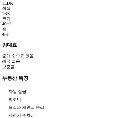
1LDK
침실
1
BR
크기
40m²
층
4/-
F
임대료
중개 수수료 없음
례금 없음
보증금
부동산 특징
자동 잠금
발코니
욕실과 세면실 분리
자전거 주차장