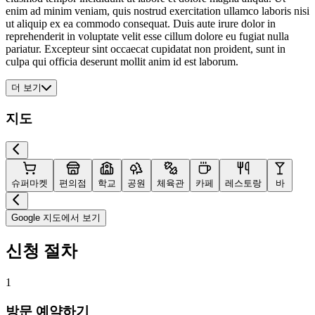
enim ad minim veniam, quis nostrud exercitation ullamco laboris nisi
ut aliquip ex ea commodo consequat. Duis aute irure dolor in
reprehenderit in voluptate velit esse cillum dolore eu fugiat nulla
pariatur. Excepteur sint occaecat cupidatat non proident, sunt in
culpa qui officia deserunt mollit anim id est laborum.
더 보기
지도
슈퍼마켓
편의점
학교
공원
체육관
카페
레스토랑
바
Google 지도에서 보기
신청 절차
1
방문 예약하기