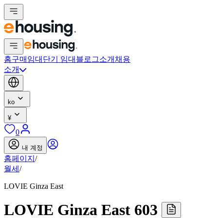
홈
구매
임대
단기 임대
블로그
소개
채용
소개
ko
¥
0
내 계정
홈페이지
/
월세
/
LOVIE Ginza East
LOVIE Ginza East 603