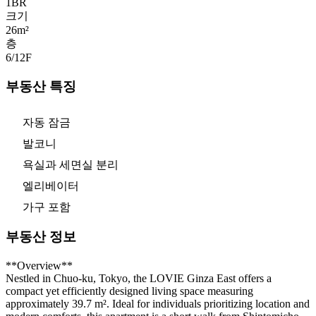
1
BR
크기
26m²
층
6/12
F
부동산 특징
자동 잠금
발코니
욕실과 세면실 분리
엘리베이터
가구 포함
부동산 정보
**Overview**
Nestled in Chuo-ku, Tokyo, the LOVIE Ginza East offers a
compact yet efficiently designed living space measuring
approximately 39.7 m². Ideal for individuals prioritizing location and