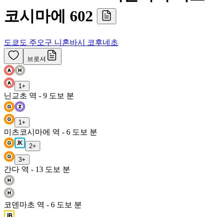
코시마에 602
도쿄도 주오구 니혼바시 코후네초
브로셔
1
+
닌교초 역 - 9 도보 분
1
+
미츠코시마에 역 - 6 도보 분
2
+
3
+
간다 역 - 13 도보 분
코덴마초 역 - 6 도보 분