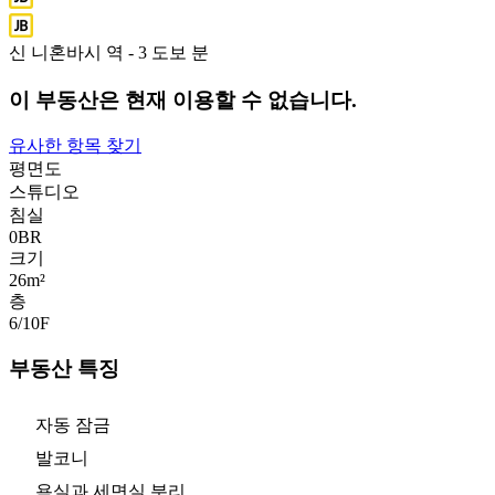
신 니혼바시 역 - 3 도보 분
이 부동산은 현재 이용할 수 없습니다.
유사한 항목 찾기
평면도
스튜디오
침실
0
BR
크기
26m²
층
6/10
F
부동산 특징
자동 잠금
발코니
욕실과 세면실 분리