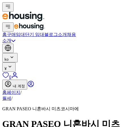
홈
구매
임대
단기 임대
블로그
소개
채용
소개
ko
¥
0
내 계정
홈페이지
/
월세
/
GRAN PASEO 니혼바시 미츠코시마에
GRAN PASEO 니혼바시 미츠