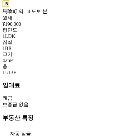
馬喰町 역 - 4 도보 분
월세
¥190,000
평면도
1LDK
침실
1
BR
크기
42m²
층
11/13
F
임대료
례금
보증금 없음
부동산 특징
자동 잠금