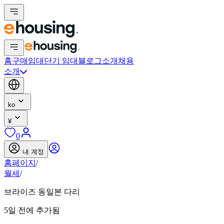
홈
구매
임대
단기 임대
블로그
소개
채용
소개
ko
¥
0
내 계정
홈페이지
/
월세
/
브라이즈 동일본 다리
5일 전에 추가됨