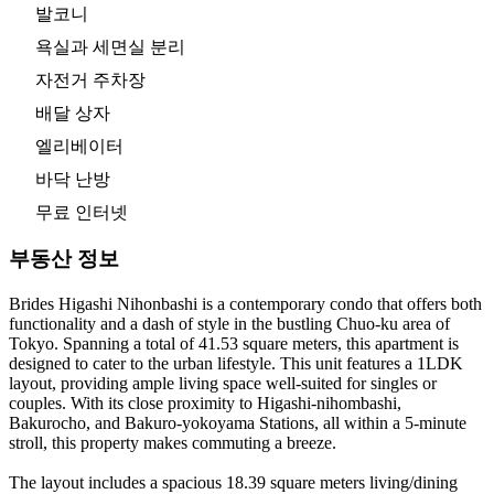
발코니
욕실과 세면실 분리
자전거 주차장
배달 상자
엘리베이터
바닥 난방
무료 인터넷
부동산 정보
Brides Higashi Nihonbashi is a contemporary condo that offers both
functionality and a dash of style in the bustling Chuo-ku area of
Tokyo. Spanning a total of 41.53 square meters, this apartment is
designed to cater to the urban lifestyle. This unit features a 1LDK
layout, providing ample living space well-suited for singles or
couples. With its close proximity to Higashi-nihombashi,
Bakurocho, and Bakuro-yokoyama Stations, all within a 5-minute
stroll, this property makes commuting a breeze.
The layout includes a spacious 18.39 square meters living/dining