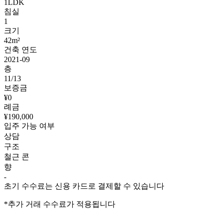
1LDK
침실
1
크기
42m²
건축 연도
2021-09
층
11/13
보증금
¥0
례금
¥190,000
입주 가능 여부
상담
구조
철근 콘
향
-
초기 수수료는 신용 카드로 결제할 수 있습니다
*추가 거래 수수료가 적용됩니다