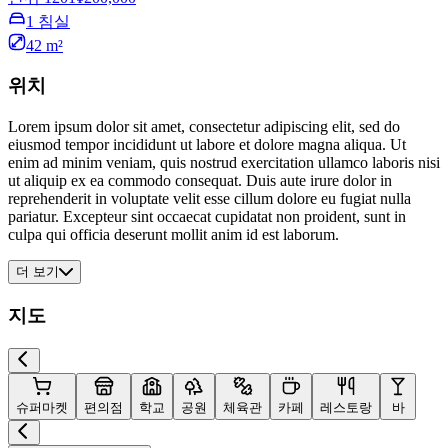
1 침실
42 m²
위치
Lorem ipsum dolor sit amet, consectetur adipiscing elit, sed do
eiusmod tempor incididunt ut labore et dolore magna aliqua. Ut
enim ad minim veniam, quis nostrud exercitation ullamco laboris nisi
ut aliquip ex ea commodo consequat. Duis aute irure dolor in
reprehenderit in voluptate velit esse cillum dolore eu fugiat nulla
pariatur. Excepteur sint occaecat cupidatat non proident, sunt in
culpa qui officia deserunt mollit anim id est laborum.
더 보기
지도
슈퍼마켓
편의점
학교
공원
체육관
카페
레스토랑
바