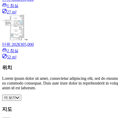
1 침실
27 m²
단위 202
¥305,000
2 침실
52 m²
위치
Lorem ipsum dolor sit amet, consectetur adipiscing elit, sed do eiusmo
ea commodo consequat. Duis aute irure dolor in reprehenderit in volupta
anim id est laborum.
더 보기
지도