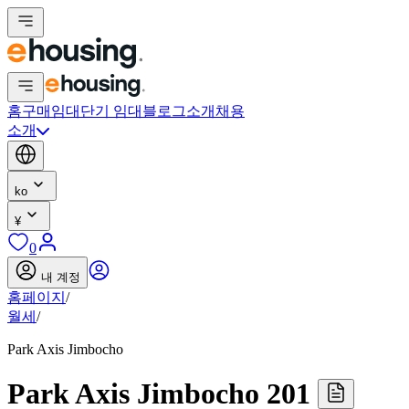
홈
구매
임대
단기 임대
블로그
소개
채용
소개
ko
¥
0
내 계정
홈페이지
/
월세
/
Park Axis Jimbocho
Park Axis Jimbocho 201