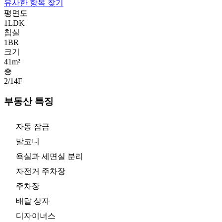
유사한 항목 찾기
평면도
1LDK
침실
1
BR
크기
41m²
층
2/14
F
부동산 특징
자동 잠금
발코니
욕실과 세면실 분리
자전거 주차장
주차장
배달 상자
디자이너스