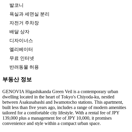
발코니
욕실과 세면실 분리
자전거 주차장
배달 상자
디자이너스
엘리베이터
무료 인터넷
반려동물 허용
부동산 정보
GENOVIA Higashikanda Green Veil is a contemporary urban
dwelling located in the heart of Tokyo's Chiyoda-ku, nestled
between Asakusabashi and Iwamotocho stations. This apartment,
built less than five years ago, includes a range of modern amenities
tailored for a comfortable city lifestyle. With a rental fee of JPY
139,000 plus a management fee of JPY 10,000, it promises
convenience and style within a compact urban space.