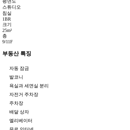
평면도
스튜디오
침실
1
BR
크기
25m²
층
9/11
F
부동산 특징
자동 잠금
발코니
욕실과 세면실 분리
자전거 주차장
주차장
배달 상자
엘리베이터
무료 인터넷