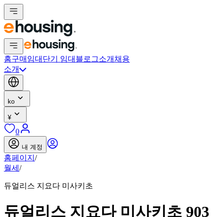
홈
구매
임대
단기 임대
블로그
소개
채용
소개
ko
¥
0
내 계정
홈페이지
/
월세
/
듀얼리스 지요다 미사키초
듀얼리스 지요다 미사키초 903