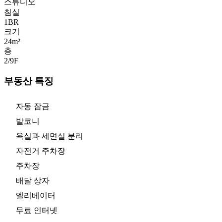
스튜디오
침실
1
BR
크기
24m²
층
2/9
F
부동산 특징
자동 잠금
발코니
욕실과 세면실 분리
자전거 주차장
주차장
배달 상자
엘리베이터
무료 인터넷