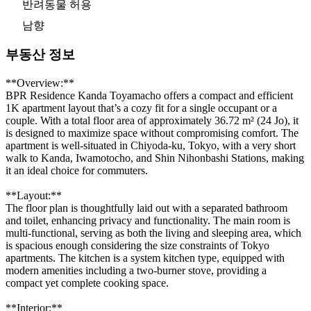
반려동물 허용
남향
부동산 정보
**Overview:**
BPR Residence Kanda Toyamacho offers a compact and efficient
1K apartment layout that’s a cozy fit for a single occupant or a
couple. With a total floor area of approximately 36.72 m² (24 Jo), it
is designed to maximize space without compromising comfort. The
apartment is well-situated in Chiyoda-ku, Tokyo, with a very short
walk to Kanda, Iwamotocho, and Shin Nihonbashi Stations, making
it an ideal choice for commuters.
**Layout:**
The floor plan is thoughtfully laid out with a separated bathroom
and toilet, enhancing privacy and functionality. The main room is
multi-functional, serving as both the living and sleeping area, which
is spacious enough considering the size constraints of Tokyo
apartments. The kitchen is a system kitchen type, equipped with
modern amenities including a two-burner stove, providing a
compact yet complete cooking space.
**Interior:**