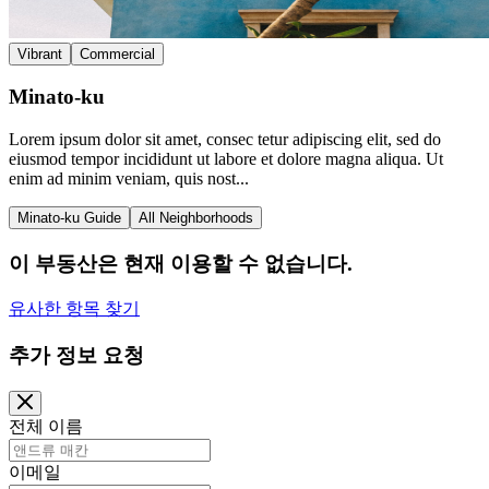
Vibrant
Commercial
Minato-ku
Lorem ipsum dolor sit amet, consec tetur adipiscing elit, sed do
eiusmod tempor incididunt ut labore et dolore magna aliqua. Ut
enim ad minim veniam, quis nost...
Minato-ku Guide
All Neighborhoods
이 부동산은 현재 이용할 수 없습니다.
유사한 항목 찾기
추가 정보 요청
전체 이름
이메일