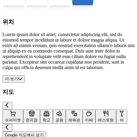
위치
Lorem ipsum dolor sit amet, consectetur adipiscing elit, sed do
eiusmod tempor incididunt ut labore et dolore magna aliqua. Ut
enim ad minim veniam, quis nostrud exercitation ullamco laboris nisi
ut aliquip ex ea commodo consequat. Duis aute irure dolor in
reprehenderit in voluptate velit esse cillum dolore eu fugiat nulla
pariatur. Excepteur sint occaecat cupidatat non proident, sunt in
culpa qui officia deserunt mollit anim id est laborum.
더 보기
지도
슈퍼마켓
편의점
학교
공원
체육관
카페
레스토랑
바
Google 지도에서 보기