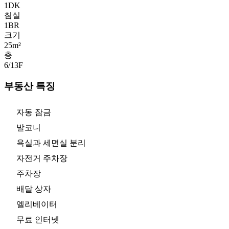
1DK
침실
1
BR
크기
25m²
층
6/13
F
부동산 특징
자동 잠금
발코니
욕실과 세면실 분리
자전거 주차장
주차장
배달 상자
엘리베이터
무료 인터넷