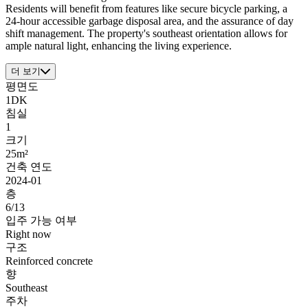
Residents will benefit from features like secure bicycle parking, a
24-hour accessible garbage disposal area, and the assurance of day
shift management. The property's southeast orientation allows for
ample natural light, enhancing the living experience.
더 보기
평면도
1DK
침실
1
크기
25m²
건축 연도
2024-01
층
6/13
입주 가능 여부
Right now
구조
Reinforced concrete
향
Southeast
주차