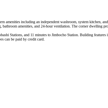
rn amenities including an independent washroom, system kitchen, and 2
g, bathroom amenities, and 24-hour ventilation. The corner dwelling pr
shi Stations, and 11 minutes to Jimbocho Station. Building features in
es can be paid by credit card.