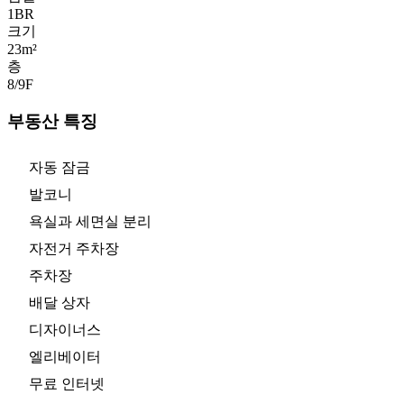
1
BR
크기
23m²
층
8/9
F
부동산 특징
자동 잠금
발코니
욕실과 세면실 분리
자전거 주차장
주차장
배달 상자
디자이너스
엘리베이터
무료 인터넷