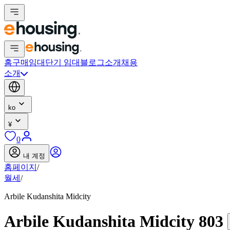
홈
구매
임대
단기 임대
블로그
소개
채용
소개
ko
¥
0
내 계정
홈페이지
/
월세
/
Arbile Kudanshita Midcity
Arbile Kudanshita Midcity 803