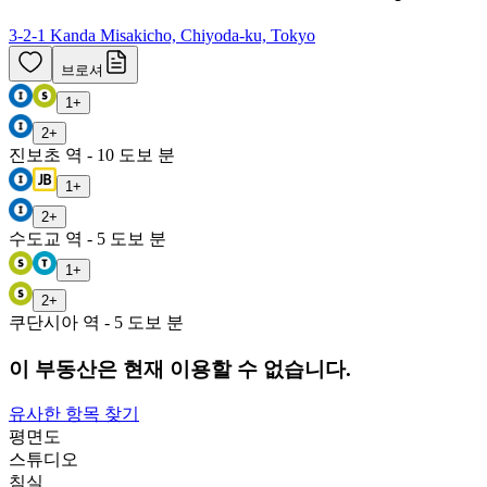
3-2-1 Kanda Misakicho, Chiyoda-ku, Tokyo
브로셔
1
+
2
+
진보초 역 - 10 도보 분
1
+
2
+
수도교 역 - 5 도보 분
1
+
2
+
쿠단시아 역 - 5 도보 분
이 부동산은 현재 이용할 수 없습니다.
유사한 항목 찾기
평면도
스튜디오
침실