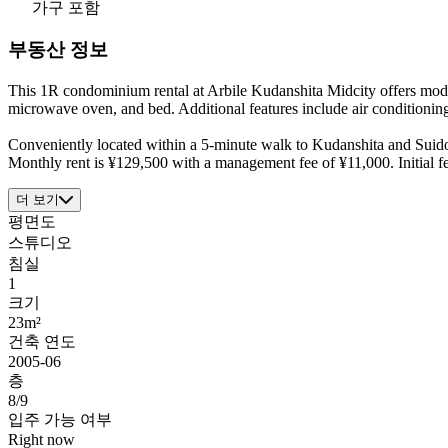
가구 포함
부동산 정보
This 1R condominium rental at Arbile Kudanshita Midcity offers mode
microwave oven, and bed. Additional features include air conditionin
Conveniently located within a 5-minute walk to Kudanshita and Suidoba
Monthly rent is ¥129,500 with a management fee of ¥11,000. Initial fe
더 보기
평면도
스튜디오
침실
1
크기
23m²
건축 연도
2005-06
층
8/9
입주 가능 여부
Right now